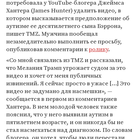
потребовала у YouTube-блогера Джеймса
Хантера (James Hunter) удалить видео, в
котором высказывается предположение об
аутизме ее десятилетнего сына Бэррона,
пишет TMZ. Мужчина пообещал
незамедлительно выполнить ее просьбу,
опубликовав комментарии к
ролику
.
«Со мной связались из TMZ и рассказали,
что Мелания Трамп угрожает судом за это
видео и хочет от меня публичных
извинений. Я сейчас просто в ужасе […] Это
видео не задумано для насмешки», —
сообщается в первом из комментариев
Хантера. В нем молодой человек также
пояснил, что у него выявили аутизм в
пятилетнем возрасте, и он никогда бы не
стал насмехаться над диагнозом. По словам
блогера, он хотел, чтобы люди перестали