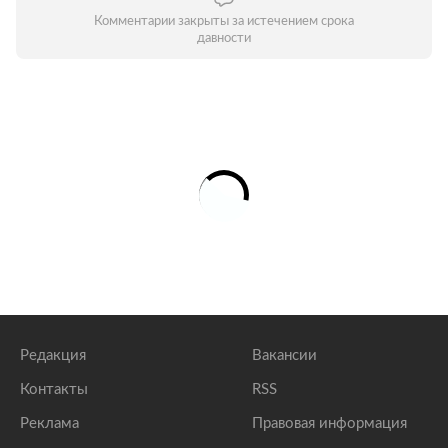
Комментарии закрыты за истечением срока
давности
Редакция
Вакансии
Контакты
RSS
Реклама
Правовая информация