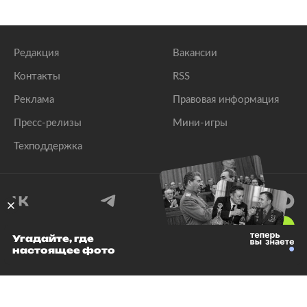
Редакция
Вакансии
Контакты
RSS
Реклама
Правовая информация
Пресс-релизы
Мини-игры
Техподдержка
18
+
Угадайте, где
настоящее фото
© 1999–2026 Все права защищены.
ООО «Лента.Ру»
Лента добра
деактивирована. Добро