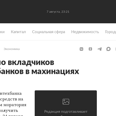
7 августа, 23:21
ки
Капитал
Социальная сфера
Недвижимость
Город
Экономика
о вкладчиков
банков в махинациях
нтехбанка
средств на
ем моратория
получить