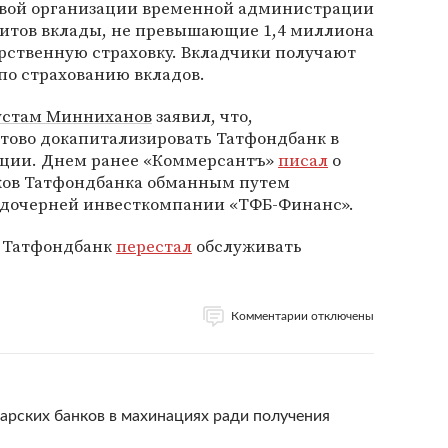
овой организации временной администрации
дитов вклады, не превышающие 1,4 миллиона
арственную страховку. Вкладчики получают
 по страхованию вкладов.
устам Минниханов
заявил, что,
отово докапитализировать Татфондбанк в
ации. Днем ранее «Коммерсантъ»
писал
о
иков Татфондбанка обманным путем
о дочерней инвесткомпании «ТФБ-Финанс».
а Татфондбанк
перестал
обслуживать
Комментарии отключены
арских банков в махинациях ради получения