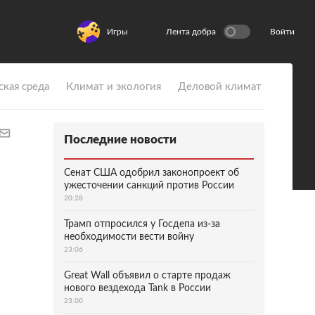
Игры
Лента добра
Войти
ская среда
Климат и экология
Деловой климат
Последние новости
Сенат США одобрил законопроект об
ужесточении санкций против России
20:28
Трамп отпросился у Госдепа из-за
необходимости вести войну
23:06
Great Wall объявил о старте продаж
нового вездехода Tank в России
23:00