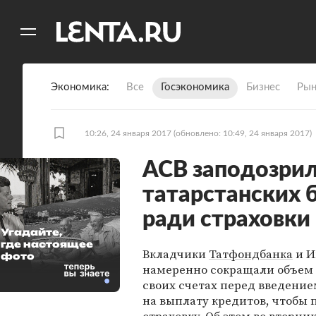
11
A
Экономика
Все
Госэкономика
Бизнес
Рын
10:26, 24 января 2017
(обновлено: 10:49, 24 января 2017)
АСВ заподозрил
татарстанских 
ради страховки
Угадайте,
где настоящее
Вкладчики
Татфондбанка
и И
фото
намеренно сокращали объем 
своих счетах перед введени
на выплату кредитов, чтобы 