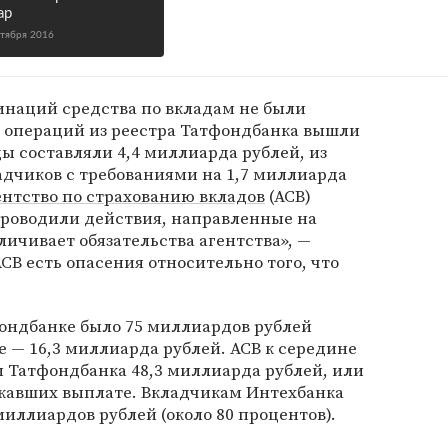
ар
ктября 2016
инаций средства по вкладам не были
их операций из реестра Татфондбанка вышли
ды составляли 4,4 миллиарда рублей, из
адчиков с требованиями на 1,7 миллиарда
ентство по страхованию вкладов
(АСВ)
проводили действия, направленные на
личивает обязательства агентства», —
СВ есть опасения относительно того, что
тфондбанке было 75 миллиардов рублей
е — 16,3 миллиарда рублей. АСВ к середине
 Татфондбанка 48,3 миллиарда рублей, или
ежавших выплате. Вкладчикам Интехбанка
миллиардов рублей (около 80 процентов).