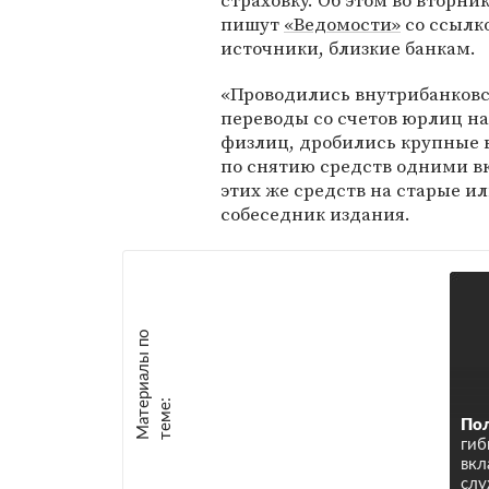
страховку. Об этом во вторник
пишут
«Ведомости»
со ссылк
источники, близкие банкам.
«Проводились внутрибанков
переводы со счетов юрлиц на
физлиц, дробились крупные
по снятию средств одними 
этих же средств на старые ил
собеседник издания.
М
а
т
р
и
а
л
ы
п
о
т
е
м
е
е
:
По
гиб
вкл
слу