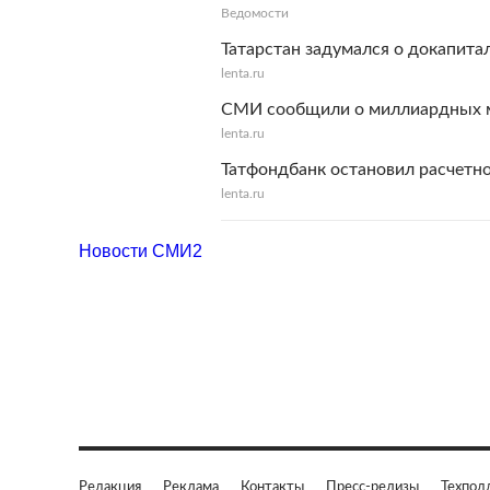
Ведомости
Татарстан задумался о докапита
lenta.ru
СМИ сообщили о миллиардных м
lenta.ru
Татфондбанк остановил расчетн
lenta.ru
Новости СМИ2
Редакция
Реклама
Контакты
Пресс-релизы
Техпод