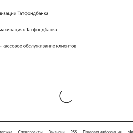
лизации Татфондбанка
ахинациях Татфондбанка
о-кассовое обслуживание клиентов
держка
Спецпроекты
Вакансии
RSS
Правовая информация
Ми