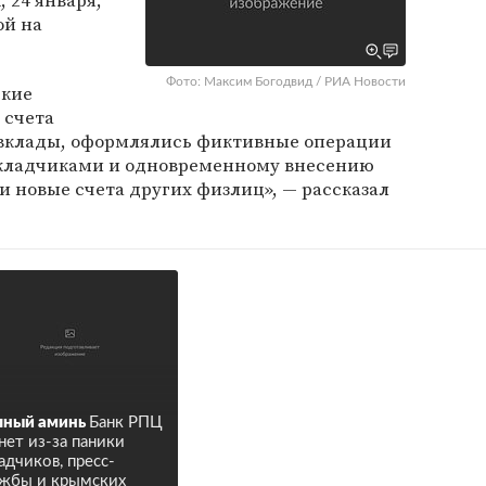
, 24 января,
ой на
Фото: Максим Богодвид / РИА Новости
ские
 счета
 вклады, оформлялись фиктивные операции
вкладчиками и одновременному внесению
и новые счета других физлиц», — рассказал
лный аминь
Банк РПЦ
нет из-за паники
адчиков, пресс-
жбы и крымских