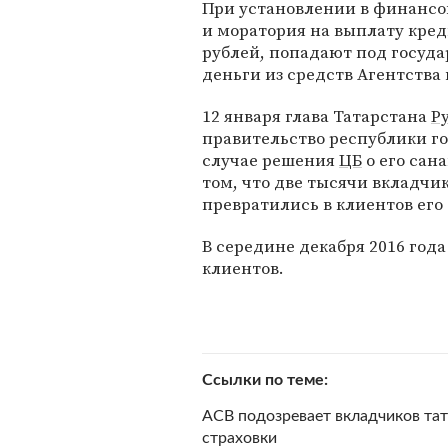
При установлении в финанс
и моратория на выплату кре
рублей, попадают под госуд
деньги из средств Агентства
12 января глава Татарстана
Р
правительство республики г
случае решения
ЦБ
о его сан
том, что две тысячи вкладч
превратились в клиентов ег
В середине декабря 2016 год
клиентов.
Ссылки по теме
АСВ подозревает вкладчиков тат
страховки