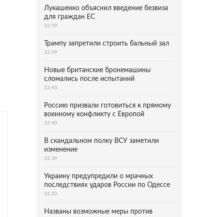
Лукашенко объяснил введение безвиза
для граждан ЕС
22:59
Трампу запретили строить бальный зал
22:59
Новые британские бронемашины
сломались после испытаний
22:43
Россию призвали готовиться к прямому
военному конфликту с Европой
22:40
В скандальном полку ВСУ заметили
изменение
22:39
Украину предупредили о мрачных
последствиях ударов России по Одессе
22:23
Названы возможные меры против