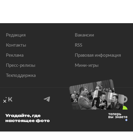
Редакция
Вакансии
Контакты
RSS
Реклама
Правовая информация
Пресс-релизы
Мини-игры
Техподдержка
18
+
Угадайте, где
настоящее фото
© 1999–2026 Все права защищены.
ООО «Лента.Ру»