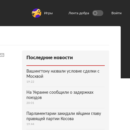
Игры
Лента добра
Войти
Последние новости
Вашингтону назвали условие сделки с
Москвой
19:22
На Украине сообщили о задержках
поездов
20:01
Парламентарии закидали яйцами главу
правящей партии Косова
19:44