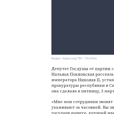
Видео: «Царьград ТВ» / YouTube
Депутат
Госдумы
от
партии «
Наталья Поклонская
рассказа
императора
Николая II
, уста
прокуратуры республики в С
она сделала в пятницу, 3 мар
«Мне мои сотрудники звонят 
ухаживают за часовней. Вы зн
государя нашего, который мы 