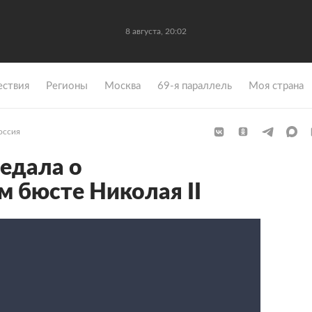
8 августа, 20:02
ствия
Регионы
Москва
69-я параллель
Моя страна
оссия
едала о
 бюсте Николая II