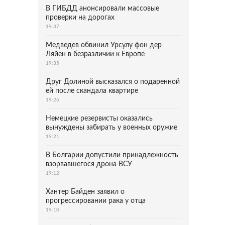
В ГИБДД анонсировали массовые
проверки на дорогах
19:37
Медведев обвинил Урсулу фон дер
Ляйен в безразличии к Европе
19:35
Друг Долиной высказался о подаренной
ей после скандала квартире
19:26
Немецкие резервисты оказались
вынуждены забирать у военных оружие
19:21
В Болгарии допустили принадлежность
взорвавшегося дрона ВСУ
19:12
Хантер Байден заявил о
прогрессировании рака у отца
19:10