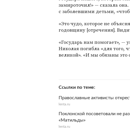
замироточил!» — сказала она
с заболевшими детьми, «чтоб
«Это чудо, которое не объясн
годовщину [отречения]. Видит
«Государь нам помогает», — 
Николая погибла «для того,
великой». «И мы обязаны это 
Ссылки по теме
Православные активисты открес
lenta.ru
Поклонской посоветовали не раз
«Матильды»
lenta.ru