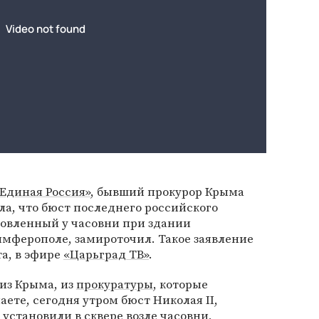
Единая Россия»
, бывший прокурор Крыма
ла, что бюст последнего российского
новленный у часовни при здании
имферополе, замироточил. Такое заявление
та, в эфире
«Царьград ТВ»
.
из Крыма, из
прокуратуры
, которые
аете, сегодня утром бюст Николая II,
установили в сквере возле часовни,