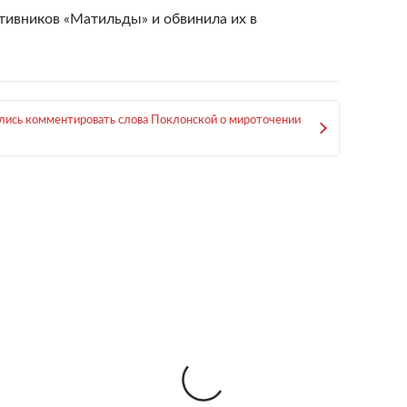
тивников «Матильды» и обвинила их в
лись комментировать слова Поклонской о мироточении