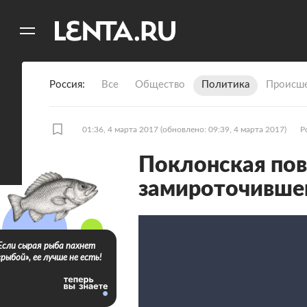
11
A
Россия
Все
Общество
Политика
Происше
01:36, 4 марта 2017
(обновлено: 09:39, 4 марта 2017)
Р
Поклонская пов
замироточившем
Если сырая рыба пахнет
«рыбой», ее лучше не есть!