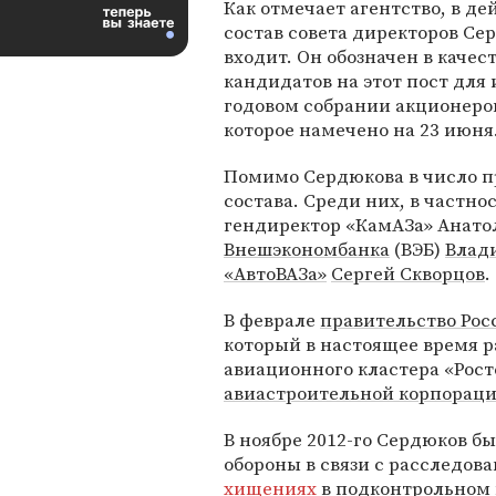
Как отмечает агентство, в д
состав совета директоров Се
входит. Он обозначен в качес
кандидатов на этот пост для 
годовом собрании акционеро
которое намечено на 23 июня
Помимо Сердюкова в число п
состава. Среди них, в частно
гендиректор «КамАЗа» Анато
Внешэкономбанка
(ВЭБ)
Влад
«АвтоВАЗа»
Сергей Скворцов
.
В феврале
правительство Рос
который в настоящее время 
авиационного кластера «Рост
авиастроительной корпорац
В ноябре 2012-го Сердюков бы
обороны в связи с расследо
хищениях
в подконтрольном