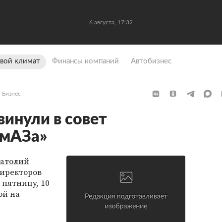
6 августа, 17:32
вой климат
Финансы компаний
Автобизнес
Бизнес
инули в совет
амАЗа»
атолий
директоров
 пятницу, 10
ой на