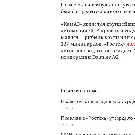
Позже были возбуждены угол
был фигурантом одного из ни
«КамАЗ» является крупнейши
автомобилей. В прошлом год
машин. Прибыль компании со
127 миллиардов. «Ростех»
явл
автопроизводителя, владеет 4
корпорации Daimler AG.
Ссылки по теме
Правительство выдвинуло Сердю
lenta.ru
Правление «Ростеха» утвердило 
lenta.ru
СМИ сообщили о возможном наз