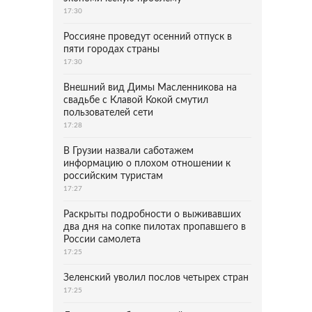
17:30
Россияне проведут осенний отпуск в
пяти городах страны
17:30
Внешний вид Димы Масленникова на
свадьбе с Клавой Кокой смутил
пользователей сети
17:28
В Грузии назвали саботажем
информацию о плохом отношении к
российским туристам
17:27
Раскрыты подробности о выживавших
два дня на сопке пилотах пропавшего в
России самолета
17:25
Зеленский уволил послов четырех стран
17:25