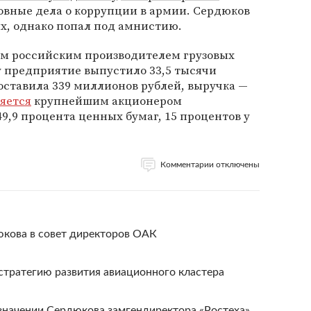
овные дела о коррупции в армии. Сердюков
х, однако попал под амнистию.
м российским производителем грузовых
у предприятие выпустило 33,5 тысячи
ставила 339 миллионов рублей, выручка —
яется
крупнейшим акционером
9,9 процента ценных бумаг, 15 процентов у
Комментарии отключены
кова в совет директоров ОАК
стратегию развития авиационного кластера
начении Сердюкова замгендиректора «Ростеха»