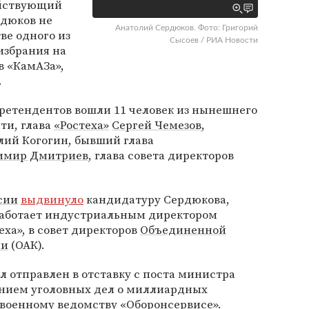
ействующий
рдюков не
Анатолий Сердюков. Фото: Григорий
тве одного из
Сысоев / РИА Новости
избрания на
в «КамАЗа»,
.
ретендентов вошли 11 человек из нынешнего
сти, глава
«Ростеха»
Сергей Чемезов
,
лий Когогин, бывший глава
имир Дмитриев
, глава совета директоров
сии
выдвинуло
кандидатуру Сердюкова,
работает индустриальным директором
еха», в совет директоров
Объединенной
ии
(ОАК).
л отправлен в отставку с поста министра
ванием уголовных дел о миллиардных
военному ведомству
«Оборонсервисе»
.