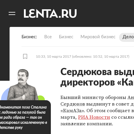
11
A
Бизнес
Все
Бизнес
Мировой бизнес
Дело
10:33, 10 марта 2017
(обновлено: 10:52, 10 марта 2017)
Сердюкова выдв
директоров «К
Бывший министр обороны
Ан
Сердюков
выдвинут в совет 
Знаменитая поза Сталина
«КамАЗа»
. Об этом сообщает в
с ладонью за пазухой была
марта,
РИА Новости
со ссылк
не ради образа — так он
заявление компании.
маскировал искалеченную в
детстве руку