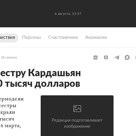
6 августа, 13:37
ествия
Персоны
Счастливчики
Аномалии
Из жизни
сестру Кардашьян
0 тысяч долларов
пермодели
сестры
украли
 тысяч
16 марта,