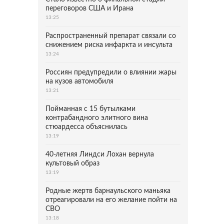
переговоров США и Ирана
13:25
Распространенный препарат связали со
снижением риска инфаркта и инсульта
13:24
Россиян предупредили о влиянии жары
на кузов автомобиля
13:21
Пойманная с 15 бутылками
контрабандного элитного вина
стюардесса объяснилась
13:19
40-летняя Линдси Лохан вернула
культовый образ
13:19
Родные жертв барнаульского маньяка
отреагировали на его желание пойти на
СВО
13:18