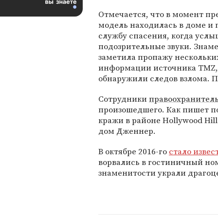
Отмечается, что в момент п
модель находилась в доме и 
службу спасения, когда услы
подозрительные звуки. Знам
заметила пропажу нескольких
информации источника TMZ,
обнаружили следов взлома. П
Сотрудники
правоохранитель
произошедшего. Как пишет пор
кражи в районе Hollywood Hil
дом Дженнер.
В октябре 2016-го
стало извес
ворвались в гостиничный но
знаменитости украли драгоц