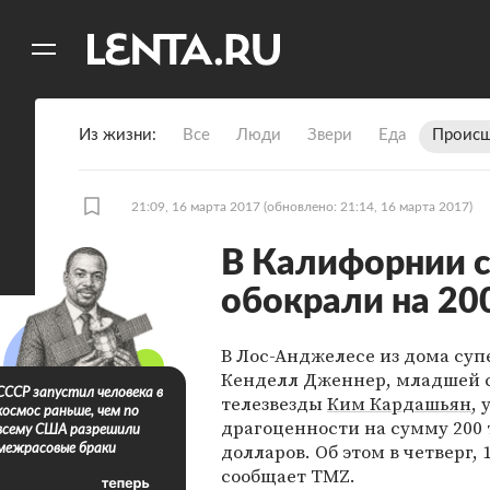
11
A
Из жизни
Все
Люди
Звери
Еда
Происш
21:09, 16 марта 2017
(обновлено: 21:14, 16 марта 2017)
В Калифорнии 
обокрали на 20
В Лос-Анджелесе из дома су
Кенделл Дженнер, младшей 
СССР запустил человека в
телезвезды
Ким Кардашьян
, 
космос раньше, чем по
драгоценности на сумму 200
всему США разрешили
долларов. Об этом в четверг, 
межрасовые браки
сообщает TMZ.