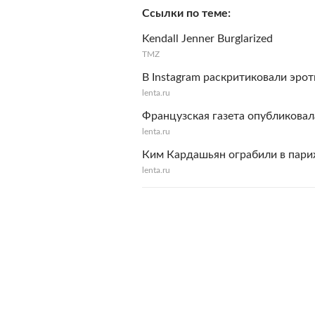
Ссылки по теме
Kendall Jenner Burglarized
TMZ
В Instagram раскритиковали эр
lenta.ru
Французская газета опубликовал
lenta.ru
Ким Кардашьян ограбили в пари
lenta.ru