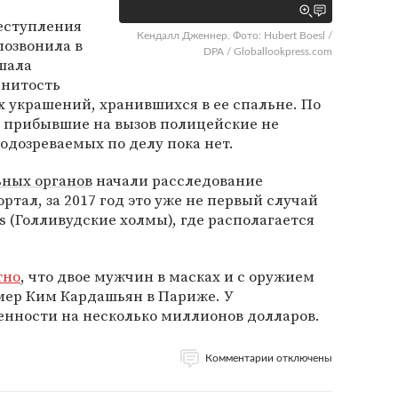
реступления
Кендалл Дженнер. Фото: Hubert Boesl /
позвонила в
DPA / Globallookpress.com
шала
енитость
 украшений, хранившихся в ее спальне. По
 прибывшие на вызов полицейские не
одозреваемых по делу пока нет.
ных органов
начали расследование
тал, за 2017 год это уже не первый случай
ls (Голливудские холмы), где располагается
тно
, что двое мужчин в масках и с оружием
мер Ким Кардашьян в Париже. У
енности на несколько миллионов долларов.
Комментарии отключены