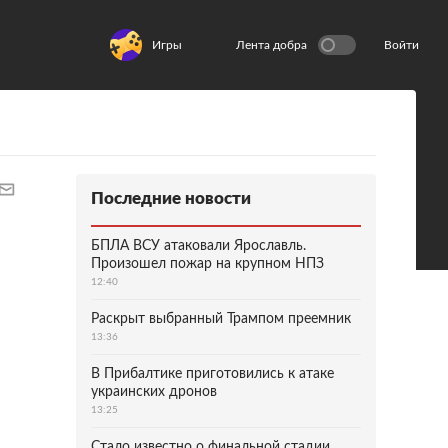
Игры
Лента добра
Войти
Последние новости
БПЛА ВСУ атаковали Ярославль.
Произошел пожар на крупном НПЗ
12:40
Раскрыт выбранный Трампом преемник
13:36
В Прибалтике приготовились к атаке
украинских дронов
13:25
Стало известно о финальной стадии