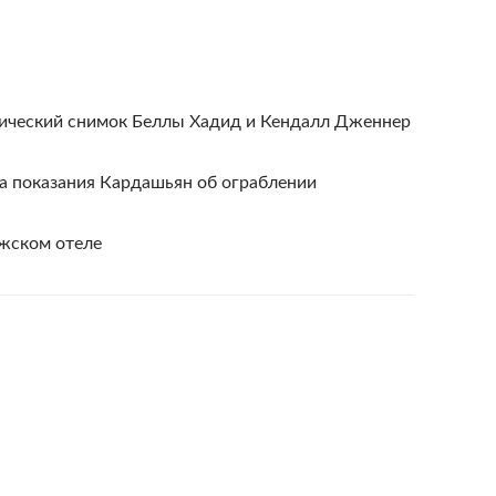
отический снимок Беллы Хадид и Кендалл Дженнер
а показания Кардашьян об ограблении
жском отеле