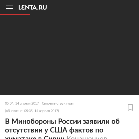
11
A
05:34, 14 апреля 2017
Силовые структуры
(обновлено: 05:35, 14 апреля 2017)
В Минобороны России заявили об
отсутствии у США фактов по
химатаке в Сирии
Конашенков