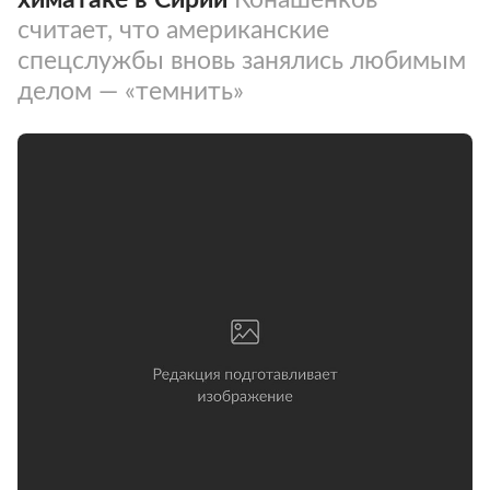
считает, что американские
спецслужбы вновь занялись любимым
делом — «темнить»