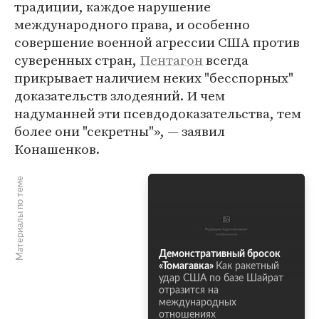
традиции, каждое нарушение
международного права, и особенно
совершение военной агрессии США против
суверенных стран,
Пентагон
всегда
прикрывает наличием неких "бесспорных"
доказательств злодеяний. И чем
надуманней эти псевдодоказательства, тем
более они "секретны"», — заявил
Конашенков.
Материалы по теме
Демонстративный бросок
«Томагавка»
Как ракетный
удар США по базе Шайрат
отразится на
международных
отношениях