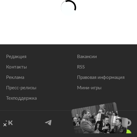
Редакция
Вакансии
Контакты
RSS
Реклама
Правовая информация
Пресс-релизы
Мини-игры
Техподдержка
18
+