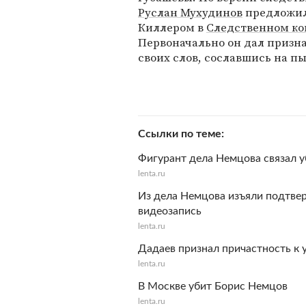
Руслан Мухудинов
предложил 
Киллером в
Следственном ко
Первоначально он дал призна
своих слов, сославшись на п
Ссылки по теме
Фигурант дела Немцова связал у
lenta.ru
Из дела Немцова изъяли подтв
видеозапись
lenta.ru
Дадаев признал причастность к 
lenta.ru
В Москве убит Борис Немцов
lenta.ru