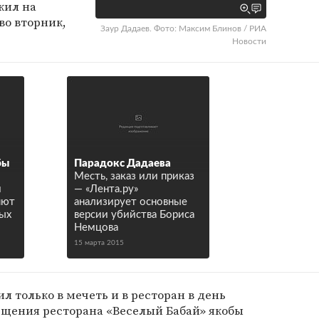
жил на
во вторник,
Заур Дадаев. Фото: Максим Блинов / РИА
Новости
бы
Парадокс Дадаева
Месть, заказ или приказ
и
— «Лента.ру»
яют
анализирует основные
ых
версии убийства Бориса
Немцова
15 марта 2015
л только в мечеть и в ресторан в день
ещения ресторана «Веселый Бабай» якобы