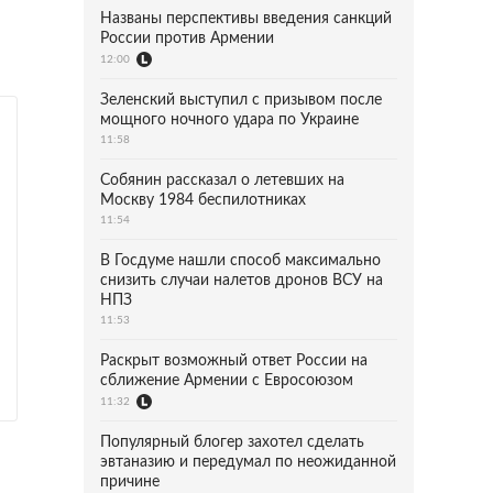
Названы перспективы введения санкций
России против Армении
12:00
Зеленский выступил с призывом после
мощного ночного удара по Украине
11:58
Собянин рассказал о летевших на
Москву 1984 беспилотниках
11:54
В Госдуме нашли способ максимально
снизить случаи налетов дронов ВСУ на
НПЗ
11:53
Раскрыт возможный ответ России на
сближение Армении с Евросоюзом
11:32
Популярный блогер захотел сделать
эвтаназию и передумал по неожиданной
причине