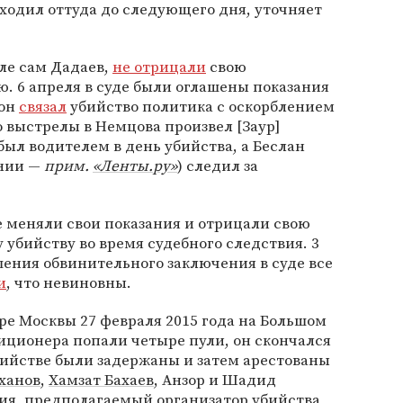
ыходил оттуда до следующего дня, уточняет
ле сам Дадаев,
не отрицали
свою
. 6 апреля в суде были оглашены показания
 он
связал
убийство политика с оскорблением
о выстрелы в Немцова произвел [Заур]
был водителем в день убийства, а Беслан
ании —
прим.
«Ленты.ру»
) следил за
 меняли свои показания и отрицали свою
 убийству во время судебного следствия. 3
ашения обвинительного заключения в суде все
и
, что невиновны.
ре Москвы 27 февраля 2015 года на Большом
иционера попали четыре пули, он скончался
бийстве были задержаны и затем арестованы
ханов
,
Хамзат Бахаев
, Анзор и Шадид
вия, предполагаемый организатор убийства