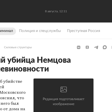
8 августа, 12:11
иминал
Полиция и спецслужбы
Преступная Россия
Силовые структуры
й убийца Немцова
невиновности
об убийстве
оей
 Московского
ояснил, что
у него был
о от дома на