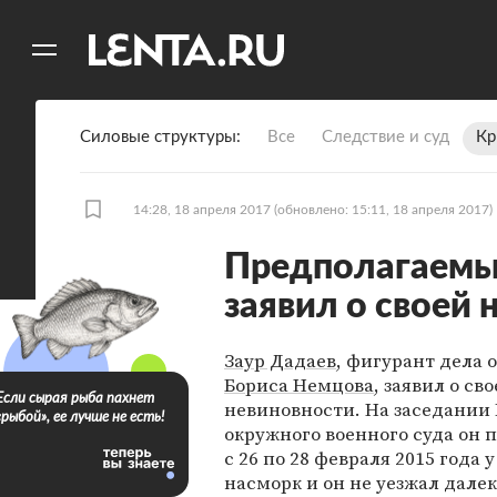
11
A
Силовые структуры
Все
Следствие и суд
Кр
14:28, 18 апреля 2017
(обновлено: 15:11, 18 апреля 2017)
Предполагаемы
заявил о своей 
Заур Дадаев
, фигурант дела 
Бориса Немцова
, заявил о св
Если сырая рыба пахнет
невиновности. На заседании
«рыбой», ее лучше не есть!
окружного военного суда он п
с 26 по 28 февраля 2015 года 
насморк и он не уезжал далек