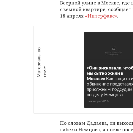
Веерной улице в Москве, где 
съемной квартире, сообщает 
18 апреля
«Интерфакс»
.
М
а
т
р
и
а
л
ы
п
о
т
е
м
е
е
:
«Они рисковали, что
мы сытно жили в
Москве»
Как защита 
обвинение представл
присяжным подсудим
по делу Немцова
3 октября 2016
По словам Дадаева, он выходи
гибели Немцова, а после пос