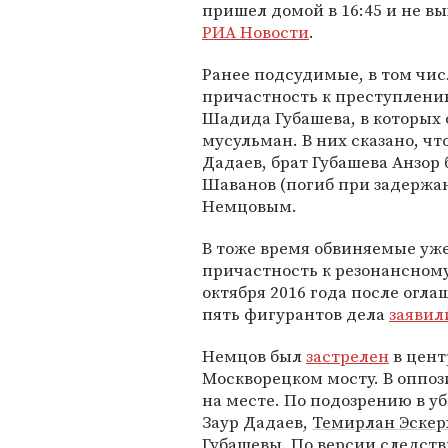
пришел домой в 16:45 и не в
РИА Новости
.
Ранее подсудимые, в том чис
причастность к преступлению
Шадида Губашева, в которых
мусульман. В них сказано, чт
Дадаев, брат Губашева Анзор 
Шаванов (погиб при задерж
Немцовым.
В тоже время обвиняемые уже
причастность к резонансному
октября 2016 года после огл
пять фигурантов дела
заявил
Немцов был
застрелен
в цент
Москворецком мосту. В оппоз
на месте. По подозрению в у
Заур Дадаев,
Темирлан Эскер
Губашевы. По версии следст