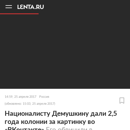
11
A
14:59, 25 апреля 2017
Россия
(обновлено: 15:03, 25 апреля 2017)
Националисту Демушкину дали 2,5
года колонии за картинку во
«ВКонтакте»
Его обвинили в