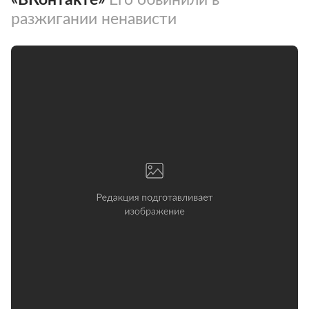
разжигании ненависти