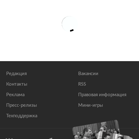
Редакция
Вакансии
Контакты
RSS
Реклама
Правовая информация
Пресс-релизы
Мини-игры
Техподдержка