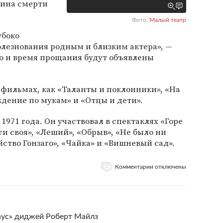
чина смерти
Фото:
Малый театр
убоко
олезнования родным и близким актера», —
о и время прощания будут объявлены
 фильмах, как «Таланты и поклонники», «На
дение по мукам» и «Отцы и дети».
 1971 года. Он участвовал в спектаклях «Горе
ги своя», «Леший», «Обрыв», «Не было ни
йство Гонзаго», «Чайка» и «Вишневый сад».
Комментарии отключены
аус» диджей Роберт Майлз