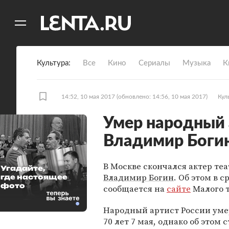
11
A
Культура
Все
Кино
Сериалы
Музыка
К
14:52, 10 мая 2017
(обновлено: 14:56, 10 мая 2017)
Кул
Умер народный 
Владимир Боги
В Москве скончался актер теа
Угадайте,
Владимир Богин
. Об этом в с
где настоящее
фото
сообщается на
сайте
Малого т
Народный артист России умер
70 лет 7 мая, однако об этом 