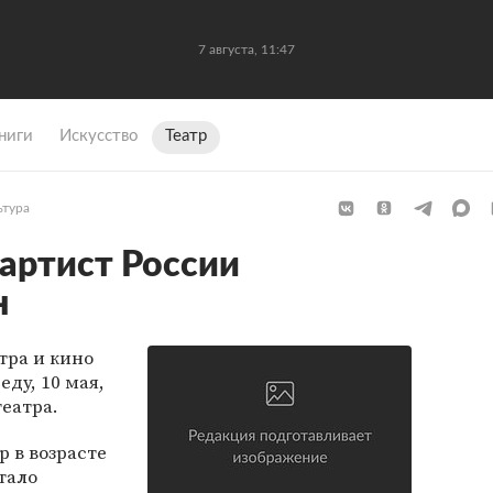
7 августа, 11:47
ниги
Искусство
Театр
ьтура
артист России
н
тра и кино
реду, 10 мая,
еатра.
 в возрасте
стало