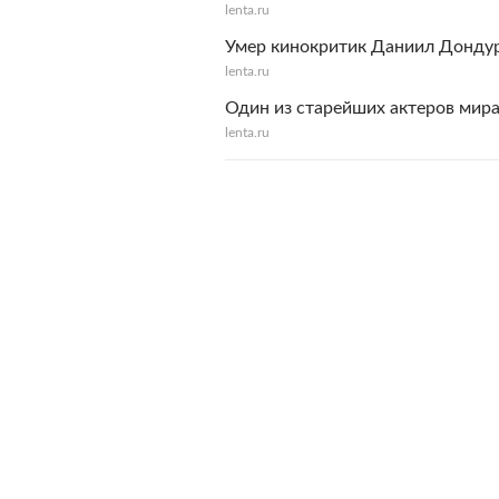
lenta.ru
Умер кинокритик Даниил Донду
lenta.ru
Один из старейших актеров мира
lenta.ru