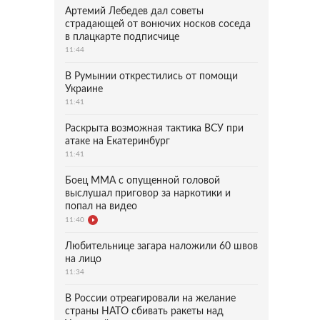
Артемий Лебедев дал советы
страдающей от вонючих носков соседа
в плацкарте подписчице
11:44
В Румынии открестились от помощи
Украине
11:41
Раскрыта возможная тактика ВСУ при
атаке на Екатеринбург
11:41
Боец ММА с опущенной головой
выслушал приговор за наркотики и
попал на видео
11:40
Любительнице загара наложили 60 швов
на лицо
11:34
В России отреагировали на желание
страны НАТО сбивать ракеты над