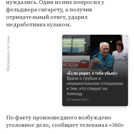
нуждались. Один из них попросил у
фельдшера сигарету, а получив
отрицательный ответ, ударил
медработника кулаком.
Материалы по теме
«Если умрет, я тебя убью!»
Врачи о грубом и
неуважительном отношении
к тем, кто спешит на
помощь
17 января 2017
По факту произошедшего возбуждено
уголовное дело, сообщает телеканал «360»