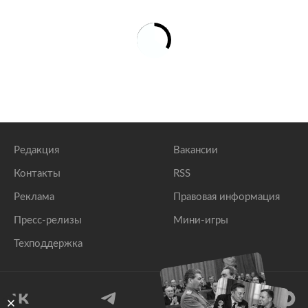
Редакция
Вакансии
Контакты
RSS
Реклама
Правовая информация
Пресс-релизы
Мини-игры
Техподдержка