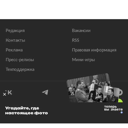
Редакция
Вакансии
Контакты
RSS
Реклама
Правовая информация
Пресс-релизы
Мини-игры
Техподдержка
18
+
Угадайте, где
настоящее фото
© 1999–2026 Все права защищены.
ООО «Лента.Ру»