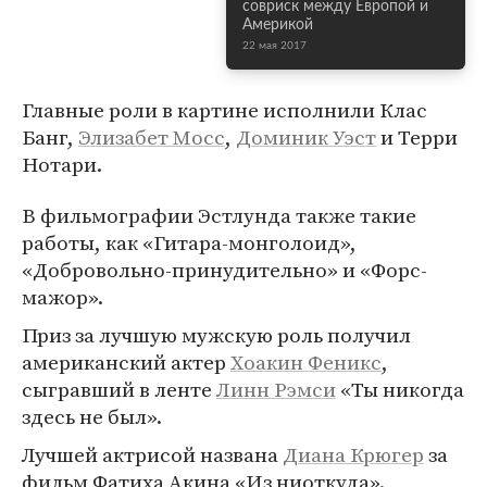
совриск между Европой и
Америкой
22 мая 2017
Главные роли в картине исполнили Клас
Банг,
Элизабет Мосс
,
Доминик Уэст
и Терри
Нотари.
В фильмографии Эстлунда также такие
работы, как «Гитара-монголоид»,
«Добровольно-принудительно» и «Форс-
мажор».
Приз за лучшую мужскую роль получил
американский актер
Хоакин Феникс
,
сыгравший в ленте
Линн Рэмси
«Ты никогда
здесь не был».
Лучшей актрисой названа
Диана Крюгер
за
фильм Фатиха Акина «Из ниоткуда».