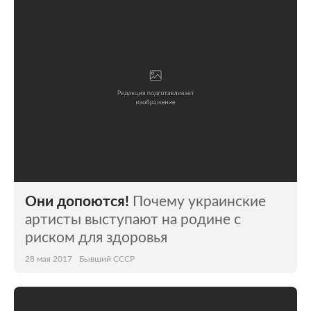
Мир
Бывший СССР
Экономика
Силовые структуры
Наука и техника
Спорт
Культура
Интернет и СМИ
Ценности
Путешествия
Из жизни
Среда обитания
Они допоются!
Почему украинские
Забота о себе
Авто
артисты выступают на родине с
риском для здоровья
28 мая 2017
Бывший СССР