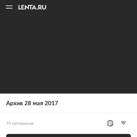
11
A
Архив 28 мая 2017
70 материалов
Все рубрики
Россия