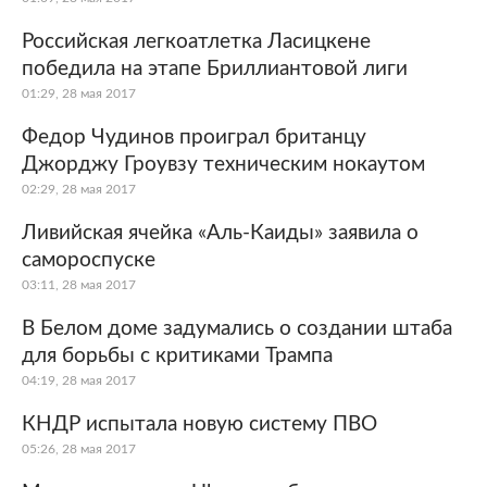
Российская легкоатлетка Ласицкене
победила на этапе Бриллиантовой лиги
01:29, 28 мая 2017
Федор Чудинов проиграл британцу
Джорджу Гроувзу техническим нокаутом
02:29, 28 мая 2017
Ливийская ячейка «Аль-Каиды» заявила о
самороспуске
03:11, 28 мая 2017
В Белом доме задумались о создании штаба
для борьбы с критиками Трампа
04:19, 28 мая 2017
КНДР испытала новую систему ПВО
05:26, 28 мая 2017