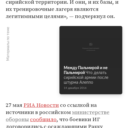
сирийской территории. И они, и их базы, и
их тренировочные лагеря являются
легитимными целями», — подчеркнул он.
Материалы по теме
Между Пальмирой и не
Пальмирой
Что делать
сирийской армии после
штурма Алеппо
14 декабря 2016
27 мая
РИА Новости
со ссылкой на
источники в российском
министерстве
обороны
сообщило
, что боевики ИГ
договорились с осаждающими Ракку