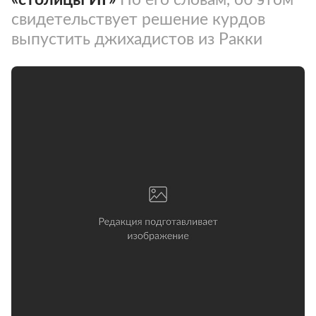
свидетельствует решение курдов
выпустить джихадистов из Ракки