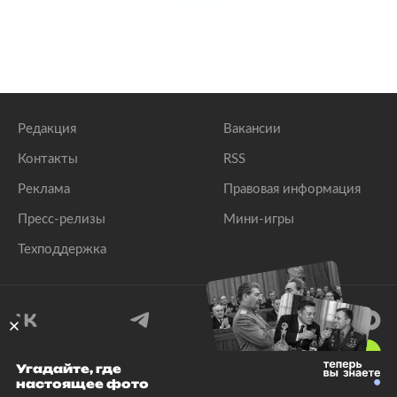
Редакция
Вакансии
Контакты
RSS
Реклама
Правовая информация
Пресс-релизы
Мини-игры
Техподдержка
18
+
Угадайте, где
настоящее фото
© 1999–2026 Все права защищены.
ООО «Лента.Ру»