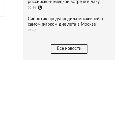
российско-немецкой встрече в Баку
05:34
Синоптик предупредила москвичей о
самом жарком дне лета в Москве
05:32
Все новости