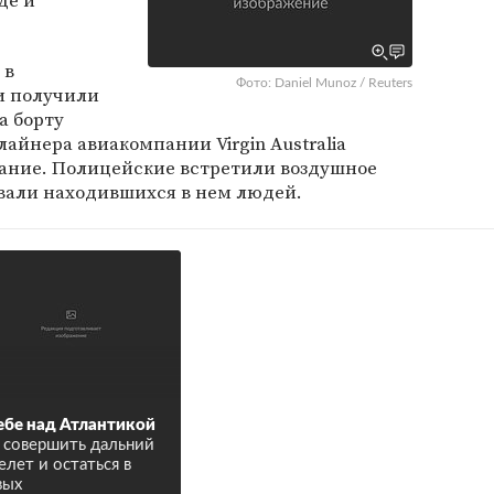
де и
 в
Фото: Daniel Munoz / Reuters
и получили
а борту
айнера авиакомпании Virgin Australia
ание. Полицейские встретили воздушное
овали находившихся в нем людей.
ебе над Атлантикой
 совершить дальний
елет и остаться в
вых