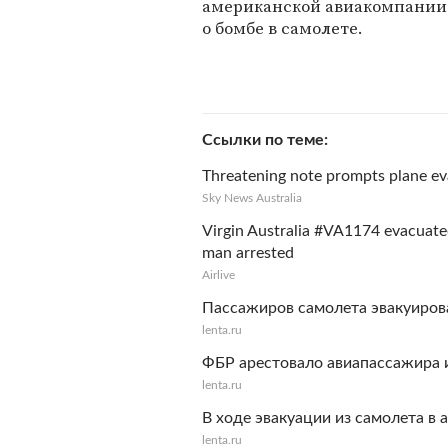
американской авиакомпании U
о бомбе в самолете.
Ссылки по теме
Threatening note prompts plane e
Sky News Australia
Virgin Australia #VA1174 evacuated 
man arrested
Airlive
Пассажиров самолета эвакуиров
lenta.ru
ФБР арестовало авиапассажира и
lenta.ru
В ходе эвакуации из самолета в 
lenta.ru