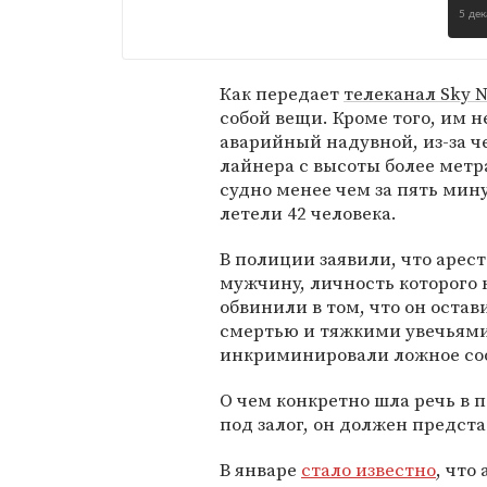
5 де
Как передает
телеканал Sky 
собой вещи. Кроме того, им 
аварийный надувной, из-за 
лайнера с высоты более мет
судно менее чем за пять мину
летели 42 человека.
В полиции заявили, что арес
мужчину, личность которого 
обвинили в том, что он остав
смертью и тяжкими увечьями
инкриминировали ложное соо
О чем конкретно шла речь в 
под залог, он должен предста
В январе
стало известно
, что