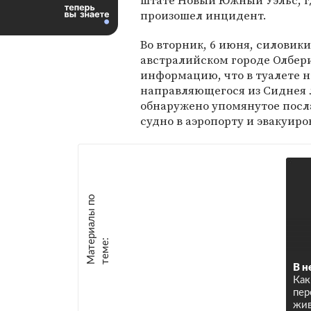
штате Новый Южный Уэльс, г
произошел инцидент.
Во вторник, 6 июня, силовики
австралийском городе Олбер
информацию, что в туалете н
направляющегося из Сиднея л
обнаружено упомянутое посл
судно в аэропорту и эвакуир
М
а
т
р
и
а
л
ы
п
о
т
е
м
е
е
:
В н
Как
пер
жи