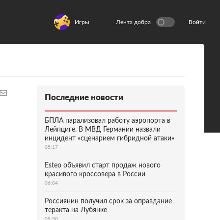
Игры
Лента добра
Войти
Последние новости
БПЛА парализовал работу аэропорта в
Лейпциге. В МВД Германии назвали
инцидент «сценарием гибридной атаки»
05:17
Esteo объявил старт продаж нового
красивого кроссовера в России
06:04
Россиянин получил срок за оправдание
теракта на Лубянке
05:50