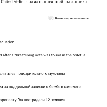
nited Airlines из-за написанной им записки
Комментарии отключены
vacuation
after a threatening note was found in the toilet, a
али из-за подозрительного мужчины
з-за поддельной записки о бомбе в самолете
аэропорту Гоа пострадали 12 человек