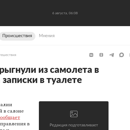
6 августа, 06:08
Происшествия
Мнения
тешествия
ыгнули из самолета в
 записки в туалете
ралии
й в салоне
сообщает
управления в