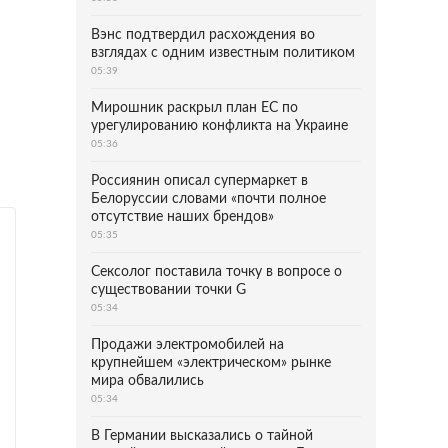
Вэнс подтвердил расхождения во
взглядах с одним известным политиком
05:39
Мирошник раскрыл план ЕС по
урегулированию конфликта на Украине
05:36
Россиянин описал супермаркет в
Белоруссии словами «почти полное
отсутствие наших брендов»
05:35
Сексолог поставила точку в вопросе о
существовании точки G
05:34
Продажи электромобилей на
крупнейшем «электрическом» рынке
мира обвалились
05:34
В Германии высказались о тайной