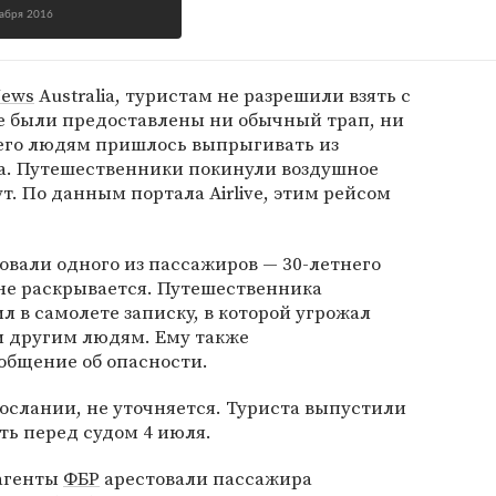
кабря 2016
News
Australia, туристам не разрешили взять с
не были предоставлены ни обычный трап, ни
чего людям пришлось выпрыгивать из
ра. Путешественники покинули воздушное
т. По данным портала Airlive, этим рейсом
товали одного из пассажиров — 30-летнего
не раскрывается. Путешественника
ил в самолете записку, в которой угрожал
 другим людям. Ему также
бщение об опасности.
послании, не уточняется. Туриста выпустили
ть перед судом 4 июля.
 агенты
ФБР
арестовали пассажира