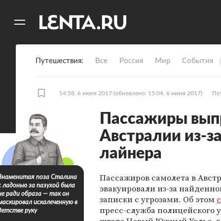
11
A
Путешествия
Все
Россия
Мир
События
14:58, 6 июня 2017
(обновлено: 15:04, 6 июня 2017)
Пу
Пассажиры выпр
Австралии из-за
лайнера
Пассажиров самолета в Авст
Знаменитая поза Сталина
с ладонью за пазухой была
эвакуировали из-за найденно
не ради образа — так он
записки с угрозами. Об этом
маскировал искалеченную в
пресс-служба полицейского 
детстве руку