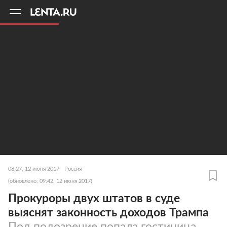
11
A
08:27, 12 июня 2017
Россия
(обновлено: 09:42, 12 июня 2017)
Прокуроры двух штатов в суде
выяснят законность доходов Трампа
Под подозрение попала гостиница