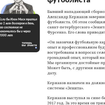
футболиста
Бывший нападающий сборно
Александр Кержаков
заверши
Если бы Илон Маск тратил
футболиста. Об этом сообщи
по 1 млн долларов в день,
санкт-петербургского «Зенит
его состояние не
Фурсенко. Его слова приводит
закончилось бы и через
2000 лет
«Он закончил футбольную кар
опыт и профессионализм буд
востребованы в вопросах селе
громадный опыт, который на
Мы организуем достойные п
Может быть, с другими нашим
дату.
Кержаков назначен на должн
системы
«Зенита»
.
Кержаков выступал за сине-бел
2017 год. За это время он т