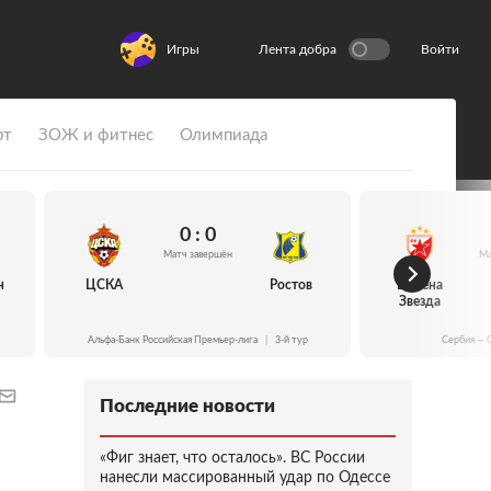
Игры
Лента добра
Войти
рт
ЗОЖ и фитнес
Олимпиада
0 : 0
Матч завершён
Ма
н
ЦСКА
Ростов
Црвена
Звезда
Альфа-Банк Российская Премьер-лига
|
3-й тур
Сербия — 
Последние новости
«Фиг знает, что осталось». ВС России
нанесли массированный удар по Одессе