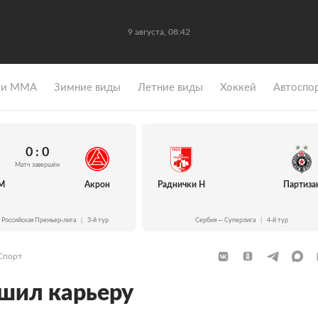
9 августа, 08:42
 и ММА
Зимние виды
Летние виды
Хоккей
Автоспо
0 : 0
Матч завершён
М
Акрон
Раднички Н
Партиза
 Российская Премьер-лига
|
3-й тур
Сербия — Суперлига
|
4-й тур
Спорт
шил карьеру