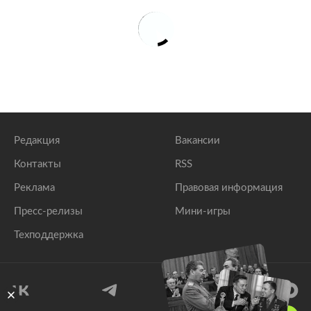
Редакция
Вакансии
Контакты
RSS
Реклама
Правовая информация
Пресс-релизы
Мини-игры
Техподдержка