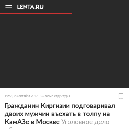
11
A
19:58, 23 октября 2017
Силовые структуры
Гражданин Киргизии подговаривал
двоих мужчин въехать в толпу на
КамАЗе в Москве
Уголовное дело