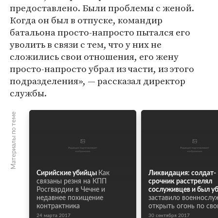
предоставлено. Были проблемы с женой.
Когда он был в отпуске, командир
батальона просто-напросто пытался его
уволить в связи с тем, что у них не
сложились свои отношения, его жену
просто-напросто убрал из части, из этого
подразделения», — рассказал директор
службы.
Материалы по теме
Сирийские убийцы
Как
Ликвидация: солдат-
связаны резня на КПП
срочник расстрелял
Росгвардии в Чечне и
сослуживцев и был у
недавнее похищение
заставило военнослу
контрактника
открыть огонь по св
24 марта 2017
30 сентября 2017