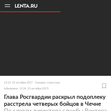
11
A
13:13, 25 октября 2017
Силовые структуры
(обновлено: 13:24, 25 октября 2017)
Глава Росгвардии раскрыл подоплеку
расстрела четверых бойцов в Чечне
По словам директора службы Виктора