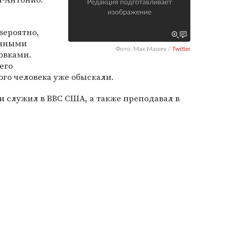
вероятно,
анными
Фото: Max Massey /
Twitter
овками.
его
го человека уже обыскали.
лли служил в ВВС США, а также преподавал в