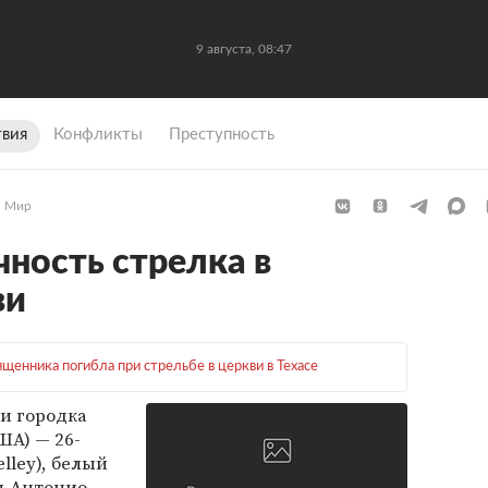
9 августа, 08:47
вия
Конфликты
Преступность
Мир
чность стрелка в
ви
ященника погибла при стрельбе в церкви в Техасе
и городка
ША) — 26-
lley), белый
н-Антонио.