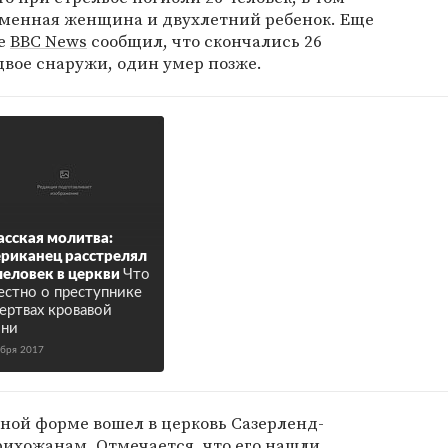
еменная женщина и двухлетний ребенок. Еще
же
BBC News
сообщил, что скончались 26
двое снаружи, один умер позже.
асская молитва:
риканец расстрелял
человек в церкви
Что
естно о преступнике
ертвах кровавой
йни
ября 2017
ной форме вошел в церковь Сазерленд-
рихожанам. Отмечается, что его нашли