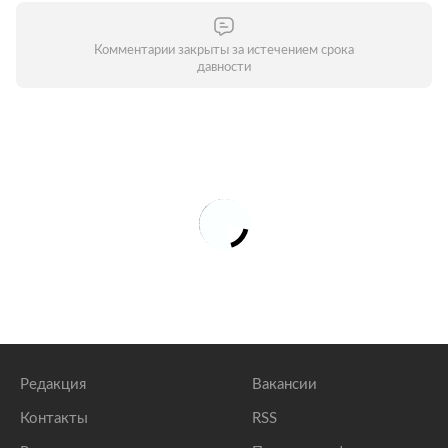
Комментарии закрыты за истечением срока
давности
Редакция
Вакансии
Контакты
RSS