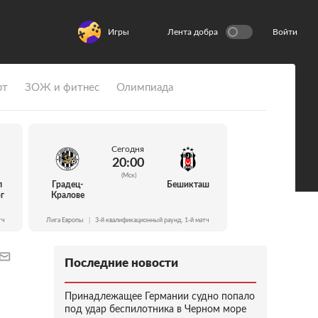
Игры
Лента добра
Войти
рт
ЗОЖ и фитнес
Олимпиада
Сегодня
20:00
(Мск)
л
Градец-
Бешикташ
г
Кралове
тч
Лига Европы
|
3-й квалификационный раунд. 1-й матч
Последние новости
Принадлежащее Германии судно попало
под удар беспилотника в Черном море