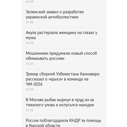
14:39
Зеленский заявил о разработке
украинской антибаллистики
15:30
Акула растерзала женщину на глазах у
мужа
15:29
Мошенники придумали новый способ
обманывать россиян
15:25
Тренер сборной Узбекистана Каннаваро
рассказал о «крысе» в команде на
ЧМ-2026
15:24
В Москве рыбак нырнул в пруд из-за
тяжелого улова и испугался находке
15:22
Россия поблагодарила КНДР за помощь
в Курской области