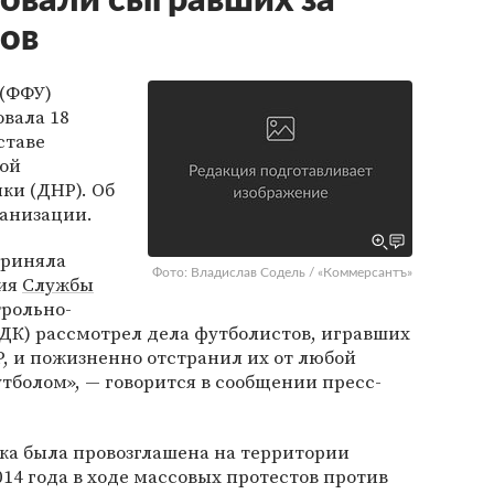
овали сыгравших за
ов
(ФФУ)
вала 18
ставе
ой
ки (ДНР). Об
анизации.
приняла
Фото: Владислав Содель / «Коммерсантъ»
ния
Службы
трольно-
К) рассмотрел дела футболистов, игравших
Р, и пожизненно отстранил их от любой
утболом», — говорится в сообщении пресс-
ка была провозглашена на территории
014 года в ходе массовых протестов против