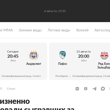
6 августа, 15:31
 и ММА
Зимние виды
Летние виды
Хоккей
Автоспо
Сегодня
13 августа
20:45
20:00
(Мск)
(Мск)
Андерлехт
Пафос
Ред Бул
Зальцбур
3-й квалификационный раунд. 1-й матч
Лига Европы
|
3-й квалификационный раунд. 2-й ма
7)
Спорт
изненно