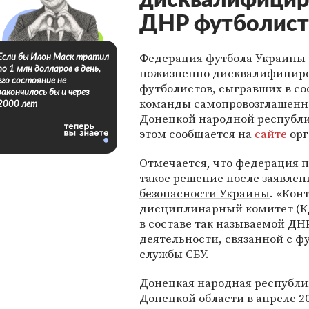
дисквалифицир
ДНР футболист
Федерация футбола Украины 
Если бы Илон Маск тратил
по 1 млн долларов в день,
пожизненно дисквалифициро
его состояние не
футболистов, сыгравших в со
закончилось бы и через
команды самопровозглашенн
2000 лет
Донецкой народной республи
этом сообщается на
сайте
орг
Отмечается, что федерация 
такое решение после заявле
безопасности Украины
. «Кон
дисциплинарный комитет (КД
в составе так называемой ДН
деятельности, связанной с ф
службы СБУ.
Донецкая народная республи
Донецкой области в апреле 2