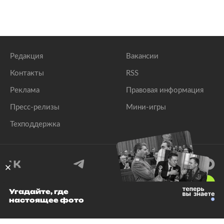
Редакция
Вакансии
Контакты
RSS
Реклама
Правовая информация
Пресс-релизы
Мини-игры
Техподдержка
18
+
Угадайте, где
настоящее фото
© 1999–2026 Все права защищены.
ООО «Лента.Ру»