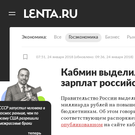
11
A
Экономика
Все
Госэкономика
Бизнес
Рын
07:51, 24 января 2018
(обновлено: 09:36, 24 января 2018)
Кабмин выделил
зарплат россий
Правительство России
выдели
миллиарда рублей на повыше
СССР запустил человека в
бюджетникам. Об этом говори
космос раньше, чем по
соответствующем распоряже
всему США разрешили
опубликованном
на сайте ка
межрасовые браки