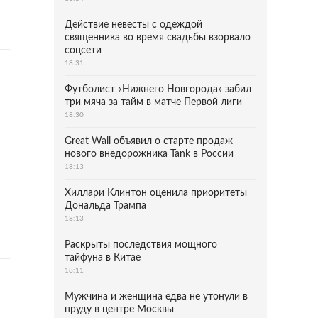
Действие невесты с одеждой
священника во время свадьбы взорвало
соцсети
18:31
Футболист «Нижнего Новгорода» забил
три мяча за тайм в матче Первой лиги
18:30
Great Wall объявил о старте продаж
нового внедорожника Tank в России
18:13
Хиллари Клинтон оценила приоритеты
Дональда Трампа
18:13
Раскрыты последствия мощного
тайфуна в Китае
18:11
Мужчина и женщина едва не утонули в
пруду в центре Москвы