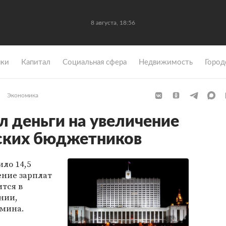
8 августа, 18:56
ки
Капитал
Социальная сфера
Недвижимость
Город
Экономика
 деньги на увеличение
ских бюджетников
ло 14,5
ние зарплат
тся в
нии,
бмина.