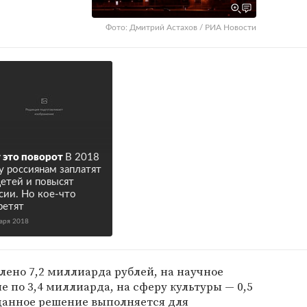
Фото: Дмитрий Астахов / РИА Новости
 это поворот
В 2018
у россиянам заплатят
детей и повысят
сии. Но кое-что
ретят
варя 2018
лено 7,2 миллиарда рублей, на научное
 по 3,4 миллиарда, на сферу культуры — 0,5
 данное решение выполняется для