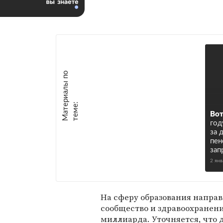
М
а
т
р
и
а
л
ы
п
о
т
е
м
е
е
:
Вот
год
за 
пен
зап
2 ян
На сферу образования направ
сообщество и здравоохранение
миллиарда. Уточняется, что