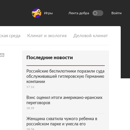
Игры
Лента добра
Войти
ская среда
Климат и экология
Деловой климат
Последние новости
Российские беспилотники поразили суда
обслуживавшей гитлеровскую Германию
компании
17:16
Вэнс оценил итоги американо-иранских
переговоров
18:39
Женщина схватила чужого ребенка в
российском парке и унесла его
18:34