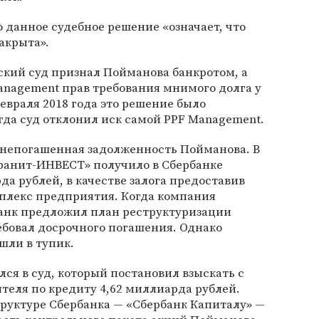
о данное судебное решение «означает, что
акрыта».
нский суд признал Пойманова банкротом, а
anagement прав требования мнимого долга у
евраля 2018 года это решение было
да суд отклонил иск самой PPF Management.
 непогашенная задолженность Пойманова. В
гранит-ИНВЕСТ» получило в Сбербанке
да рублей, в качестве залога предоставив
плекс предприятия. Когда компания
банк предложил план реструктуризации
ебовал досрочного погашения. Однако
шли в тупик.
лся в суд, который постановил взыскать с
еля по кредиту 4,62 миллиарда рублей.
труктуре Сбербанка — «Сбербанк Капиталу» —