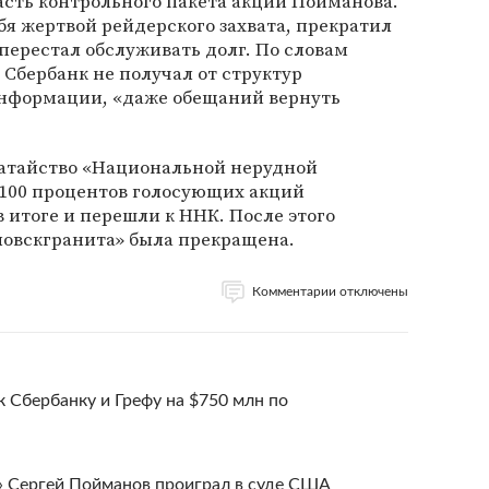
асть контрольного пакета акций Пойманова.
бя жертвой рейдерского захвата, прекратил
перестал обслуживать долг. По словам
а Сбербанк не получал от структур
нформации, «даже обещаний вернуть
атайство «Национальной нерудной
у 100 процентов голосующих акций
 итоге и перешли к ННК. После этого
ловскгранита» была прекращена.
Комментарии отключены
к Сбербанку и Грефу на $750 млн по
» Сергей Пойманов проиграл в суде США