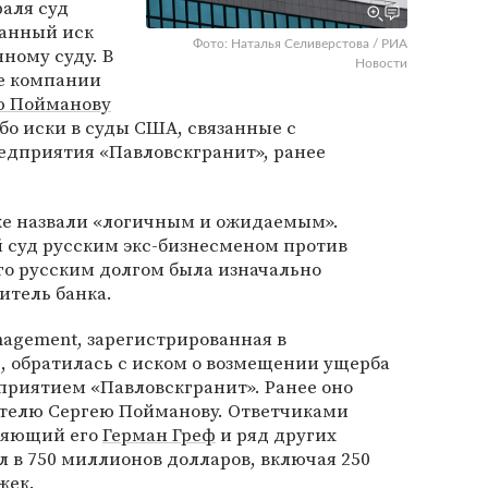
раля суд
данный иск
Фото: Наталья Селиверстова / РИА
ному суду. В
Новости
е компании
ю Пойманову
бо иски в суды США, связанные с
едприятия «Павловскгранит», ранее
ке назвали «логичным и ожидаемым».
й суд русским экс-бизнесменом против
его русским долгом была изначально
итель банка.
nagement, зарегистрированная в
, обратилась с иском о возмещении ущерба
приятием «Павловскгранит». Ранее оно
елю Сергею Пойманову. Ответчиками
вляющий его
Герман Греф
и ряд других
л в 750 миллионов долларов, включая 250
жек.