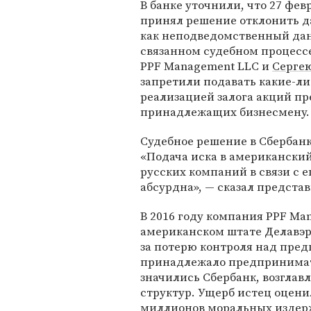
В банке уточнили, что 27 фев
принял решение отклонить 
как неподведомственный дан
связанном судебном процесс
PPF Management LLC и
Серге
запретили подавать какие-ли
реализацией залога акций пр
принадлежащих бизнесмену.
Судебное решение в Сбербан
«Подача иска в американски
русских компаний в связи с 
абсурдна», — сказал представ
В 2016 году компания PPF Ma
американском штате Делавэр
за потерю контроля над пред
принадлежало предпринимат
значились Сбербанк, возгла
структур. Ущерб истец оцени
миллионов моральных издер