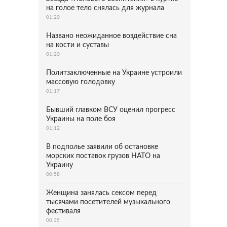
на голое тело снялась для журнала
01:20
Названо неожиданное воздействие сна
на кости и суставы
01:20
Политзаключенные на Украине устроили
массовую голодовку
01:17
Бывший главком ВСУ оценил прогресс
Украины на поле боя
01:12
В подполье заявили об остановке
морских поставок грузов НАТО на
Украину
00:58
Женщина занялась сексом перед
тысячами посетителей музыкального
фестиваля
00:35