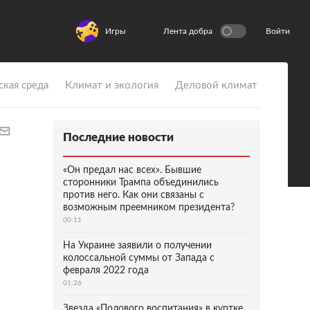
Игры
Лента добра
Войти
ская среда
Климат и экология
Деловой климат
Последние новости
«Он предал нас всех». Бывшие
сторонники Трампа объединились
против него. Как они связаны с
возможным преемником президента?
00:11
На Украине заявили о получении
колоссальной суммы от Запада с
февраля 2022 года
01:26
Звезда «Полового воспитания» в куртке