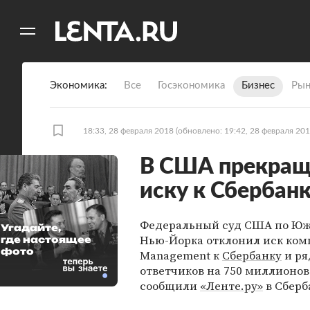
11
A
Экономика
Все
Госэкономика
Бизнес
Рын
18:33, 28 февраля 2018
(обновлено: 19:42, 28 февраля 201
В США прекращ
иску к Сбербан
Федеральный суд США по Юж
Угадайте,
Нью-Йорка отклонил иск ком
где настоящее
фото
Management к
Сбербанку
и ря
ответчиков на 750 миллионов
сообщили
«Ленте.ру»
в Сберб