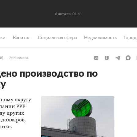
6 августа, 01:41
ки
Капитал
Социальная сфера
Недвижимость
Город
8)
Экономика
ено производство по
ку
ному округу
пании PPF
ду других
 долларов,
анке.