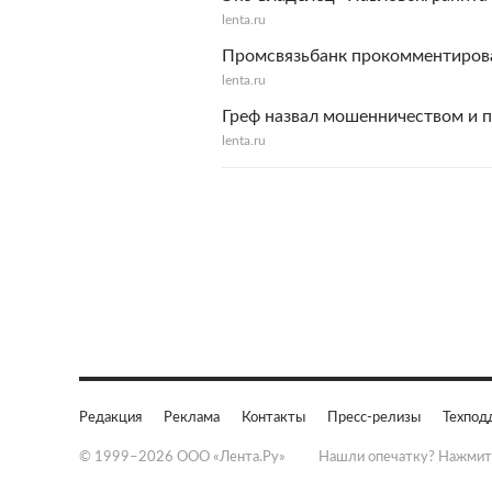
lenta.ru
Промсвязьбанк прокомментирова
lenta.ru
Греф назвал мошенничеством и 
lenta.ru
Редакция
Реклама
Контакты
Пресс-релизы
Техпод
© 1999–2026 ООО «Лента.Ру»
Нашли опечатку? Нажмит