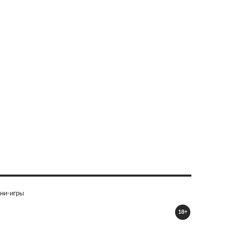
ни-игры
18+