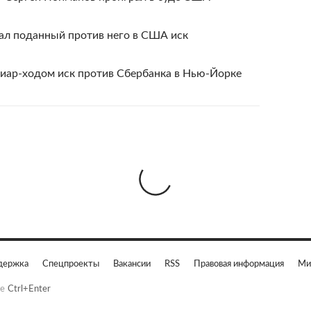
л поданный против него в США иск
пиар-ходом иск против Сбербанка в Нью-Йорке
держка
Спецпроекты
Вакансии
RSS
Правовая информация
Ми
е
Ctrl+Enter