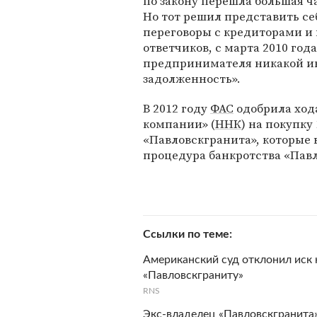
по закону перешла большая ч
Но тот решил представить се
переговоры с кредиторами и 
ответчиков, с марта 2010 год
предпринимателя никакой и
задолженность».
В 2012 году
ФАС
одобрила ход
компании» (
ННК
) на покупк
«Павловскгранита», которые в
процедура банкротства «Пав
Ссылки по теме
Американский суд отклонил иск 
«Павловскграниту»
RNS
Экс-владелец «Павловскгранита