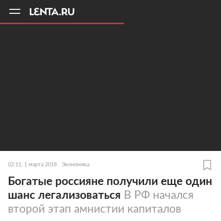
11
A
02:11, 1 марта 2018
Экономика
Богатые россияне получили еще один
шанс легализоваться
В РФ начался
второй этап амнистии капиталов