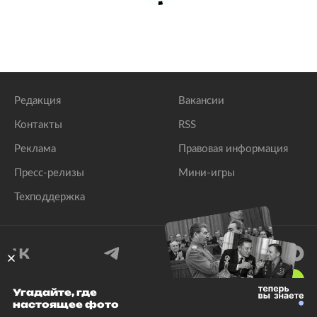
Редакция
Вакансии
Контакты
RSS
Реклама
Правовая информация
Пресс-релизы
Мини-игры
Техподдержка
18
+
Угадайте, где
настоящее фото
© 1999–2026 Все права защищены.
ООО «Лента.Ру»