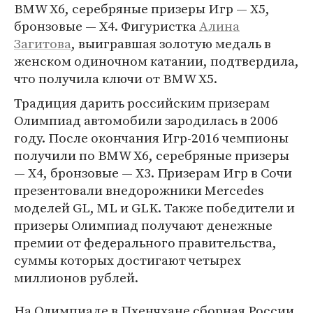
BMW X6, серебряные призеры Игр — X5,
бронзовые — X4. Фигуристка
Алина
Загитова
, выигравшая золотую медаль в
женском одиночном катании, подтвердила,
что получила ключи от BMW X5.
Традиция дарить российским призерам
Олимпиад автомобили зародилась в 2006
году. После окончания Игр-2016 чемпионы
получили по BMW X6, серебряные призеры
— X4, бронзовые — X3. Призерам Игр в Сочи
презентовали внедорожники Mercedes
моделей GL, ML и GLK. Также победители и
призеры Олимпиад получают денежные
премии от федерального правительства,
суммы которых достигают четырех
миллионов рублей.
На Олимпиаде в Пхенчхане сборная России,