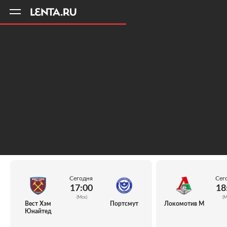
11
A
Сегодня
Сег
17:00
18
(Мск)
(М
Вест Хэм
Портсмут
Локомотив М
Юнайтед