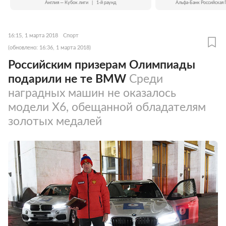
Англия — Кубок лиги
|
1-й раунд
Альфа-Банк Российская 
16:15, 1 марта 2018
Спорт
(обновлено: 16:36, 1 марта 2018)
Российским призерам Олимпиады
подарили не те BMW
Среди
наградных машин не оказалось
модели X6, обещанной обладателям
золотых медалей