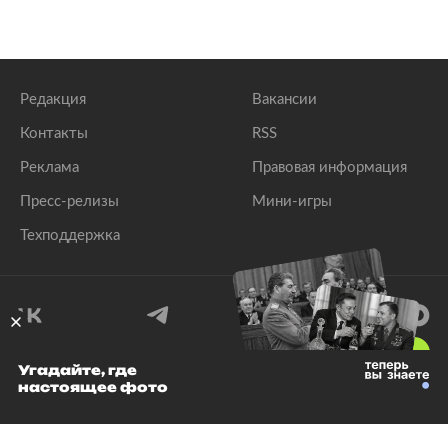
Редакция
Вакансии
Контакты
RSS
Реклама
Правовая информация
Пресс-релизы
Мини-игры
Техподдержка
18
+
Угадайте, где
настоящее фото
© 1999–2026 Все права защищены.
ООО «Лента.Ру»
Лента добра