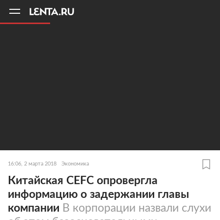
11
A
16:06, 2 марта 2018
Экономика
Китайская CEFC опровергла
информацию о задержании главы
компании
В корпорации назвали слухи