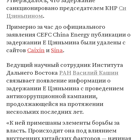
Утверждалось, что задержание
санкционировано председателем КНР
Си
Цзиньпином
.
Примерно за час до официального
заявления CEFC China Energy публикации о
задержании Е Цзяньмина были удалены с
сайтов
Caixin
и
Sina
.
Ведущий научный сотрудник Института
Дальнего Востока
РАН
Василий Кашин
связывает появление информации о
задержании Е Цзяньмина с проведением
антикоррупционной кампании,
продолжающейся на протяжении
нескольких последних лет.
«К ней примешаны элементы борьбы за
власть. Происходит она под влиянием
внутренних китайских факторов — начиная