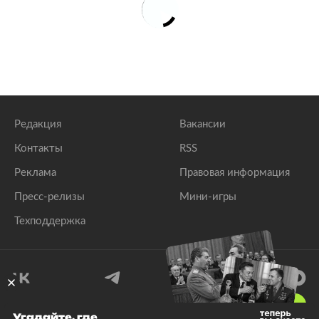
Редакция
Вакансии
Контакты
RSS
Реклама
Правовая информация
Пресс-релизы
Мини-игры
Техподдержка
18
+
Угадайте, где