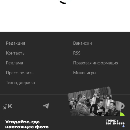
Редакция
Вакансии
Контакты
RSS
Реклама
Правовая информация
Пресс-релизы
Мини-игры
Техподдержка
18
+
Угадайте, где
настоящее фото
© 1999–2026 Все права защищены.
ООО «Лента.Ру»