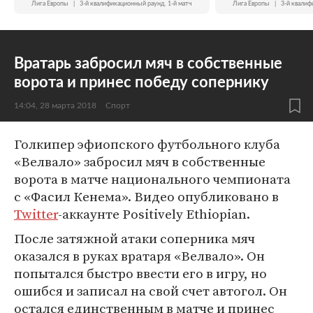
Лига Европы
|
3-й квалификационный раунд. 1-й матч
Лига Европы
|
3-й квалиф
Вратарь забросил мяч в собственные
ворота и принес победу сопернику
14:04, 28 марта 2018
Спорт
Голкипер эфиопского футбольного клуба
«Велвало» забросил мяч в собственные
ворота в матче национального чемпионата
с «Фасил Кенема». Видео опубликовано в
Twitter
-аккаунте Positively Ethiopian.
После затяжной атаки соперника мяч
оказался в руках вратаря «Велвало». Он
попытался быстро ввести его в игру, но
ошибся и записал на свой счет автогол. Он
остался единственным в матче и принес