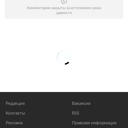
Комментарии закрыты за истечением срока
давности
Редакция
Вакансии
Контакты
RSS
Реклама
Правовая информация