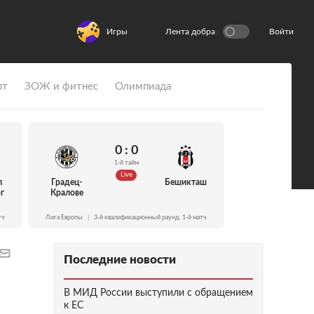
Игры
Лента добра
Войти
рт
ЗОЖ и фитнес
Олимпиада
0 : 0
1-й тайм
Live
л
Градец-
Бешикташ
г
Кралове
тч
Лига Европы
|
3-й квалификационный раунд. 1-й матч
Последние новости
В МИД России выступили с обращением
к ЕС