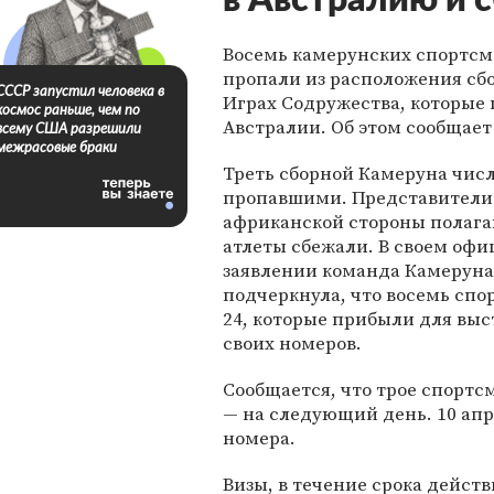
в Австралию и 
Восемь камерунских спортсм
пропали из расположения сб
СССР запустил человека в
Играх Содружества, которые 
космос раньше, чем по
Австралии. Об этом сообщает D
всему США разрешили
межрасовые браки
Треть сборной Камеруна чис
пропавшими. Представители
африканской стороны полага
атлеты сбежали. В своем оф
заявлении команда Камеруна
подчеркнула, что восемь спо
24, которые прибыли для выс
своих номеров.
Сообщается, что трое спортс
— на следующий день. 10 апре
номера.
Визы, в течение срока дейст