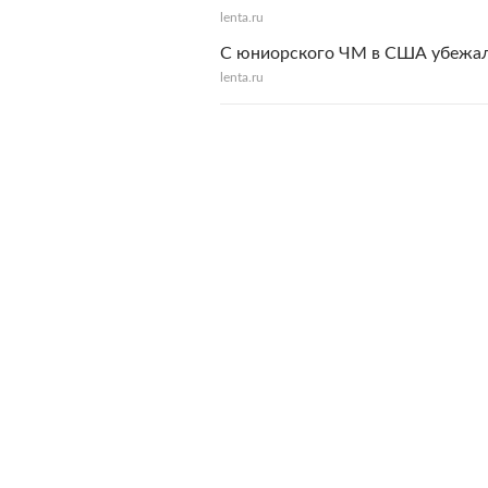
lenta.ru
С юниорского ЧМ в США убежали
lenta.ru