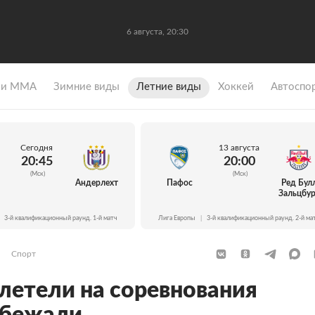
6 августа, 20:30
 и ММА
Зимние виды
Летние виды
Хоккей
Автоспо
Сегодня
13 августа
20:45
20:00
(Мск)
(Мск)
Андерлехт
Пафос
Ред Бул
Зальцбур
3-й квалификационный раунд. 1-й матч
Лига Европы
|
3-й квалификационный раунд. 2-й ма
Спорт
етели на соревнования