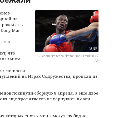
сбежали
енов
орной на
проходят в
aily Mail.
лятся
ют, что
Симплис Фотсала. Фото: Frank Franklin II /
ициальном
AP
ртсменов из
туплений на Играх Содружества, пропали из
менов покинули сборную 8 апреля, а еще двое
ля еще трое атлетов не вернулись в свои
вия которых спортсмены могут свободно