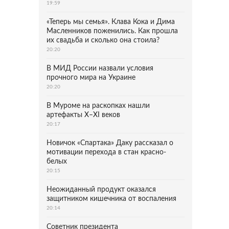
19:59
«Теперь мы семья». Клава Кока и Дима
Масленников поженились. Как прошла
их свадьба и сколько она стоила?
20:20
В МИД России назвали условия
прочного мира на Украине
20:20
В Муроме на раскопках нашли
артефакты X–XI веков
20:17
Новичок «Спартака» Даку рассказал о
мотивации перехода в стан красно-
белых
20:15
Неожиданный продукт оказался
защитником кишечника от воспаления
20:14
Советник президента