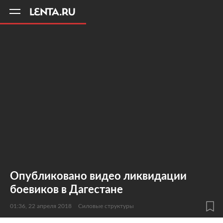
11
A
Опубликовано видео ликвидации
боевиков в Дагестане
01:36, 22 апреля 2018
Силовые структуры