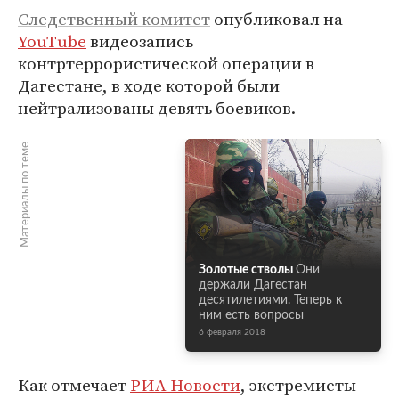
Следственный комитет
опубликовал на
YouTube
видеозапись
контртеррористической операции в
Дагестане, в ходе которой были
нейтрализованы девять боевиков.
Материалы по теме
Золотые стволы
Они
держали Дагестан
десятилетиями. Теперь к
ним есть вопросы
6 февраля 2018
Как отмечает
РИА Новости
, экстремисты