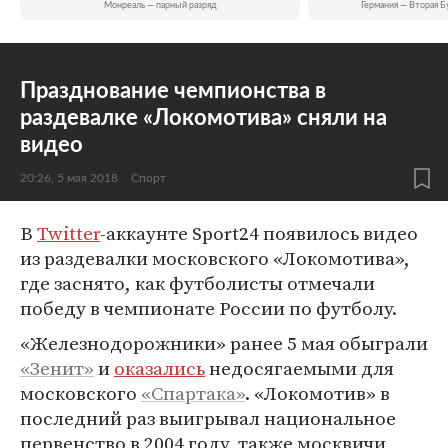
Монреаль — парный разряд
Германия — Вторая Б
Празднование чемпионства в
раздевалке «Локомотива» сняли на
видео
20:26, 5 мая 2018
Спорт
В
Twitter
-аккаунте Sport24 появилось видео
из раздевалки московского «Локомотива»,
где заснято, как футболисты отмечали
победу в чемпионате России по футболу.
«Железнодорожники» ранее 5 мая обыграли
«Зенит»
и
оказались
недосягаемыми для
московского
«Спартака»
. «Локомотив» в
последний раз выигрывал национальное
первенство в 2004 году, также москвичи