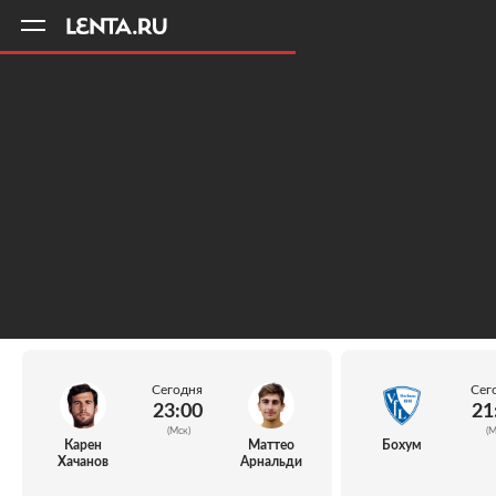
11
A
Сегодня
Сег
23:00
21
(Мск)
(М
Карен
Маттео
Бохум
Хачанов
Арнальди