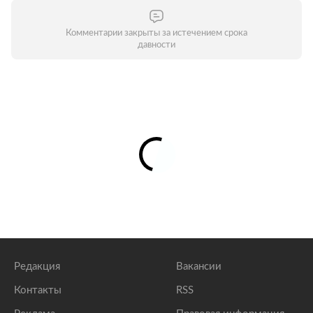
Комментарии закрыты за истечением срока
давности
Редакция
Вакансии
Контакты
RSS