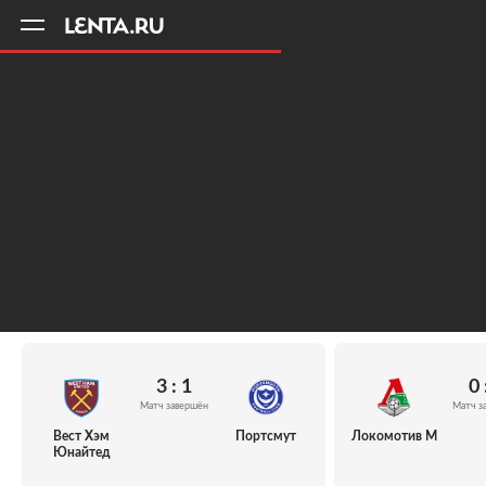
11
A
3 : 1
0 
Матч завершён
Матч з
Вест Хэм
Портсмут
Локомотив М
Юнайтед