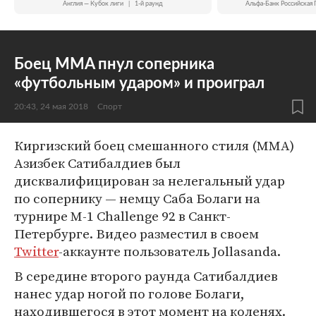
Англия — Кубок лиги
|
1-й раунд
Альфа-Банк Российская 
Боец MMA пнул соперника
«футбольным ударом» и проиграл
20:43, 24 мая 2018
Спорт
Киргизский боец смешанного стиля (MMA)
Азизбек Сатибалдиев был
дисквалифицирован за нелегальный удар
по сопернику — немцу Саба Болаги на
турнире M-1 Challenge 92 в Санкт-
Петербурге. Видео разместил в своем
Twitter
-аккаунте пользователь Jollasanda.
В середине второго раунда Сатибалдиев
нанес удар ногой по голове Болаги,
находившегося в этот момент на коленях.