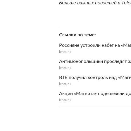
Больше важных новостей в Tel
Ссылки по теме
Россияне устроили набег на «Ма
lenta.ru
Антимонопольщики проследят за
lenta.ru
ВТБ получил контроль над «Маг
lenta.ru
Акции «Магнита» подешевели до
lenta.ru