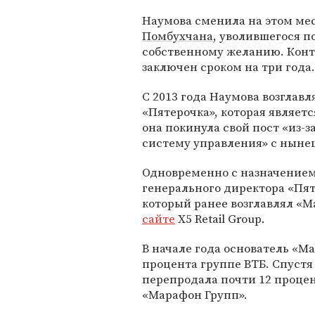
Наумова сменила на этом ме
Помбухчана
, уволившегося п
собственному желанию. Конт
заключен сроком на три года.
С 2013 года Наумова возгла
«Пятерочка», которая являет
она покинула свой пост «из-
систему управления» с нын
Одновременно с назначением 
генерального директора «Пя
который ранее возглавлял «М
сайте
X5 Retail Group.
В начале года основатель «М
процента группе ВТБ​. Спуст
перепродала почти 12 проце
«Марафон Групп».