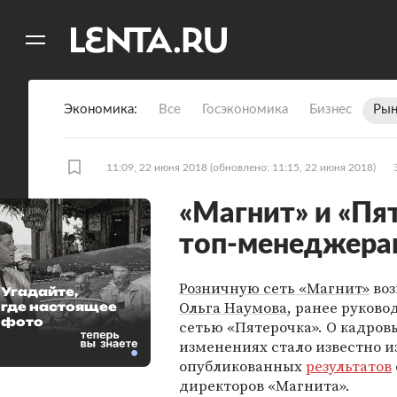
11
A
Экономика
Все
Госэкономика
Бизнес
Рын
11:09, 22 июня 2018
(обновлено: 11:15, 22 июня 2018)
«Магнит» и «Пя
топ-менеджера
Розничную сеть «Магнит»
воз
Угадайте,
Ольга Наумова
, ранее руков
где настоящее
фото
сетью «Пятерочка». О кадров
изменениях стало известно и
опубликованных
результатов
директоров «Магнита».