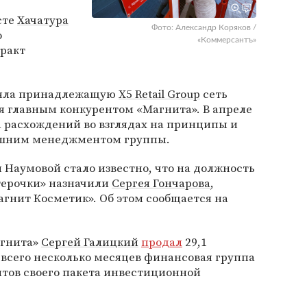
сте
Хачатура
Фото: Александр Коряков /
о
«Коммерсантъ»
ракт
вляла принадлежащую
X5 Retail Group
сеть
ся главным конкурентом «Магнита». В апреле
за расхождений во взглядах на принципы и
ешним менеджментом группы.
Наумовой стало известно, что на должность
терочки» назначили
Сергея Гончарова
,
агнит Косметик». Об этом сообщается на
агнита»
Сергей Галицкий
продал
29,1
я всего несколько месяцев финансовая группа
нтов своего пакета инвестиционной