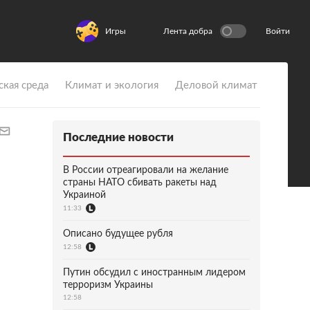
Игры
Лента добра
Войти
ская среда
Климат и экология
Деловой климат
Последние новости
В России отреагировали на желание
страны НАТО сбивать ракеты над
Украиной
11:33
Описано будущее рубля
12:58
Путин обсудил с иностранным лидером
терроризм Украины
12:58