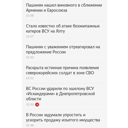
Пашинян нашел виновного в сближении
Армении и Евросоюза
12:58
Стало известно об атаке безэкипажных
катеров ВСУ на Ялту
12:57
Пашинян с уважением отреагировал на
предложение России
12:53
Раскрыта истинная причина появления
северокорейских солдат в зоне СВО
12:51
ВС России ударили по эшелону ВСУ
«Искандерами» в Днепропетровской
области
12:50
В России задумали упростить и
ускорить продажу изъятого имущества
12:48