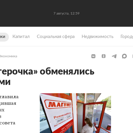
7 августа, 12:59
ки
Капитал
Социальная сфера
Недвижимость
Город
Экономика
терочка» обменялись
ми
главила
одившая
ых
з
совета