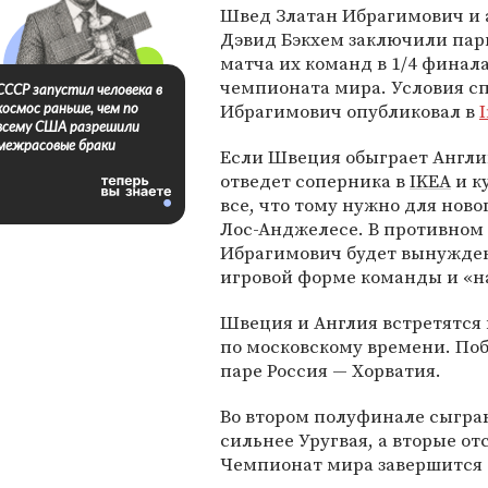
Швед Златан Ибрагимович и
Дэвид Бэкхем заключили пар
матча их команд в 1/4 финал
чемпионата мира. Условия с
СССР запустил человека в
Ибрагимович опубликовал в
космос раньше, чем по
всему США разрешили
межрасовые браки
Если Швеция обыграет Англи
отведет соперника в
IKEA
и к
все, что тому нужно для ново
Лос-Анджелесе. В противном
Ибрагимович будет вынужден
игровой форме команды и «н
Швеция и Англия встретятся в
по московскому времени. Поб
паре Россия — Хорватия.
Во втором полуфинале сыгра
сильнее Уругвая, а вторые от
Чемпионат мира завершится 