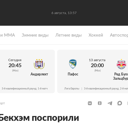
6 августа, 13:57
 и ММА
Зимние виды
Летние виды
Хоккей
Автоспо
Сегодня
13 августа
20:45
20:00
(Мск)
(Мск)
Андерлехт
Пафос
Ред Бул
Зальцбур
3-й квалификационный раунд. 1-й матч
Лига Европы
|
3-й квалификационный раунд. 2-й ма
орт
Бекхэм поспорили