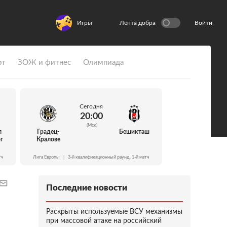
Игры
Лента добра
Войти
рт
ЗОЖ и фитнес
Олимпиада
Сегодня
20:00
(Мск)
л
Градец-
Бешикташ
г
Кралове
тч
Лига Европы
|
3-й квалификационный раунд. 1-й матч
Последние новости
Раскрыты используемые ВСУ механизмы
при массовой атаке на российский