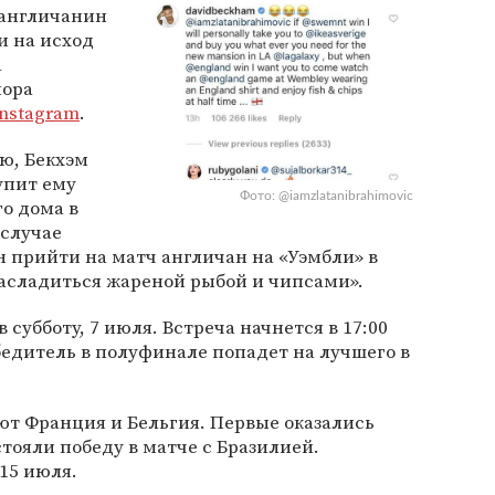
 англичанин
и на исход
а
пора
Instagram
.
ю, Бекхэм
упит ему
Фото: @iamzlatanibrahimovic
го дома в
 случае
 прийти на матч англичан на «Уэмбли» в
асладиться жареной рыбой и чипсами».
 субботу, 7 июля. Встреча начнется в 17:00
едитель в полуфинале попадет на лучшего в
ют Франция и Бельгия. Первые оказались
стояли победу в матче с Бразилией.
15 июля.