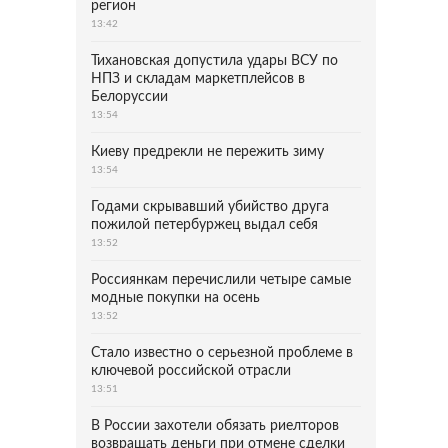
регион
13:42
Тихановская допустила удары ВСУ по
НПЗ и складам маркетплейсов в
Белоруссии
13:54
Киеву предрекли не пережить зиму
13:54
Годами скрывавший убийство друга
пожилой петербуржец выдал себя
13:52
Россиянкам перечислили четыре самые
модные покупки на осень
13:52
Стало известно о серьезной проблеме в
ключевой российской отрасли
13:51
В России захотели обязать риелторов
возвращать деньги при отмене сделки