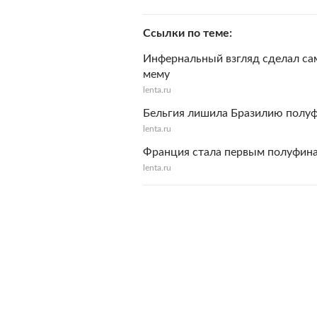
Ссылки по теме
Инфернальный взгляд сделал сам
мему
lenta.ru
Бельгия лишила Бразилию полуф
lenta.ru
Франция стала первым полуфин
lenta.ru