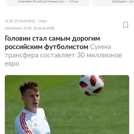
Альфа-Банк Российская Премьер-лига
|
3-й тур
Швейцария — Суп
21:18, 25 июля 2018
Спорт
(обновлено: 11:48, 26 июля 2018)
Головин стал самым дорогим
российским футболистом
Сумма
трансфера составляет 30 миллионов
евро