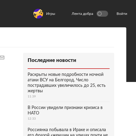
Игры
Лента добра
Войти
Последние новости
Раскрыты новые подробности ночной
атаки ВСУ на Белгород. Число
пострадавших увеличилось до 25, есть
жертвы
11:39
В России увидели признаки кризиса в
НАТО
12:33
Россиянка побывала в Ираке и описала
его фразой «женщин на улицах почти не