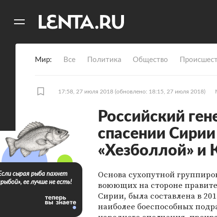
11
A
Мир
Все
Политика
Общество
Происшест
17:58, 27 июля 2018
(обновлено: 18:15, 27 июля 2018)
Российский ген
спасении Сирии
«Хезболлой» и
Основа сухопутной группиро
Если сырая рыба пахнет
«рыбой», ее лучше не есть!
воюющих на стороне правите
Сирии, была составлена в 201
наиболее боеспособных подр