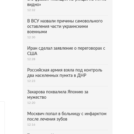
видно»
12:32
В ВСУ назвали причины самовольного
оставления части украинскими
военными
12:30
Иран сделал заявление о переговорах с
США
12:28
Российская армия взяла под контроль
два населенных пункта в ДНР
12:23
Захарова похвалила Японию за
мужество
12:20
Москвич попал в больницу с инфарктом
после лечения зубов
12:16