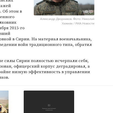
анских
ражей
 Об этом в
ленного
Александр Дворников. Фото: Николай
олковник
Хижняк / РИА Новости
тября 2015-го
авший
вкой в Сирии. На материал военачальника,
едении войн традиционного типа, обратил
ые силы Сирии полностью исчерпали себя,
зован, офицерский корпус деградировал, а
крайне низкую эффективность в управлении
иков.