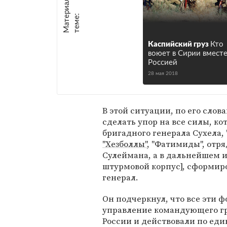
М
а
т
р
и
а
л
ы
п
о
т
е
м
е
е
:
Каспийский груз
Кто
воюет в Сирии вместе
Россией
28 мая 2018
В этой ситуации, по его сло
сделать упор на все силы, к
бригадного генерала Сухела,
"Хезболлы"
, "Фатимиды", отр
Сулеймана, а в дальнейшем 
штурмовой корпус], сформир
генерал.
Он подчеркнул, что все эти
управление командующего гр
России и действовали по еди