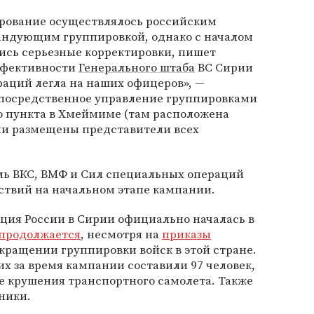
ирование осуществлялось российским
андующим группировкой, однако с началом
ись серьезные корректировки, пишет
ффективности
Генерального штаба
ВС Сирии
ераций легла на наших офицеров», —
непосредственное управление группировками
о пункта в Хмеймиме (там расположена
ыли размещены представители всех
ль ВКС, ВМФ и Сил специальных операций
ствий на начальном этапе кампании.
ция России в Сирии официально началась в
продолжается
, несмотря на
приказы
окращении группировки войск в этой стране.
 за время кампании составили 97 человек,
ате крушения транспортного самолета. Также
ники.