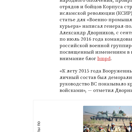
народного ополчения, проир
отрядов и бойцов Корпуса ст
исламской революции (КСИР).
статье для «Военно-промыш
курьера» написал генерал-п
Александр Дворников
, с сен
по июль 2016 года командов
российской военной группиро
посвященный изменениям в в
внимание блог
bmpd
.
«К лету 2015 года Вооруженн
личный состав был деморали
руководство ВС показывало 
войсками», — отметил Дворн