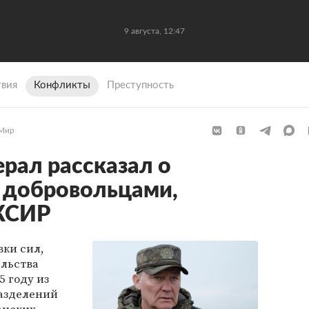
9 августа, 12:47
вия
Конфликты
Преступность
Мир
ерал рассказал о
 добровольцами,
 КСИР
вки сил,
льства
5 году из
азделений