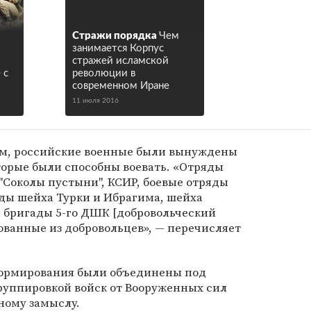
Стражи порядка
Чем
занимается Корпус
стражей исламской
 с
революции в
современном Иране
11 июля 2016
вам, российские военные были вынуждены
оторые были способны воевать. «Отряды
 "Соколы пустыни", КСИР, боевые отряды
яды шейха Турки и Ибрагима, шейха
и бригады 5-го ДШК [добровольческий
ованные из добровольцев», — перечисляет
 формирования были объединены под
уппировкой войск от Вооруженных сил
ному замыслу.