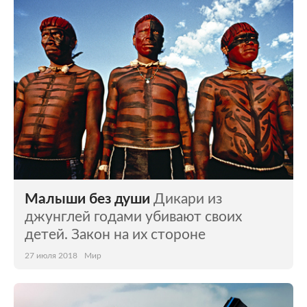
Мир
Бывший СССР
Экономика
Силовые структуры
Наука и техника
Спорт
Культура
Интернет и СМИ
Ценности
Путешествия
Из жизни
Среда обитания
Малыши без души
Дикари из
Забота о себе
Авто
джунглей годами убивают своих
детей. Закон на их стороне
27 июля 2018
Мир