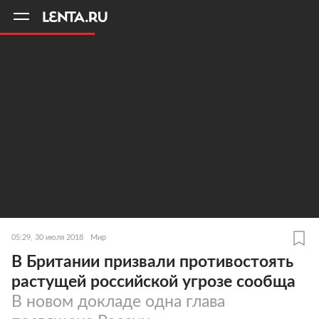
11
A
05:29, 30 июля 2018
Мир
В Британии призвали противостоять
растущей российской угрозе сообща
В новом докладе одна глава