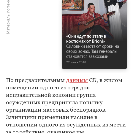
Материалы по теме
«Они едут по этапу в
костюмах от Brioni»
Силовики мотают сроки на
своих зонах. Там генералы
становятся завхозами
22 июня 2018
По предварительным
данным
СК, в жилом
помещении одного из отрядов
исправительной колонии группа
осужденных предприняла попытку
организации массовых беспорядков.
Зачинщики применили насилие в
отношении одного из осужденных из мести
за содействие, оказанное им