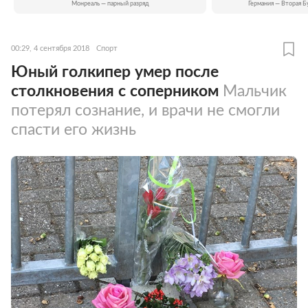
Монреаль — парный разряд
Германия — Вторая Б
00:29, 4 сентября 2018
Спорт
Юный голкипер умер после
столкновения с соперником
Мальчик
потерял сознание, и врачи не смогли
спасти его жизнь