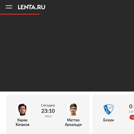
11
A
Сегодня
0 
23:10
1-й 
(Мск)
Li
Карен
Маттео
Бохум
Хачанов
Арнальди