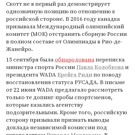
Скотт не в первый раз демонстрирует
однозначную позицию по отношению к
российской стороне. В 2016 году канадка
призывала Международный олимпийский
комитет (МОК) отстранить сборную России
в полном составе от Олимпиады в Рио-де-
Жанейро.
15 сентября была
обнародована
переписка
министра спорта России
Павла Колобкова
и
президента WADA
Крейга Риди
по поводу
восстановления статуса РУСАДА. В письме
от 22 июня WADA предлагало рассмотреть
только те допинг-пробы спортсменов,
которые казались агентству
подозрительными. Кроме того, российскую
сторону призывали признать выводы
доклада независимой комиссии под
руководством
Ричарда Макларена
. В