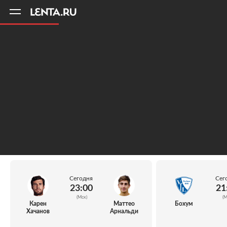
11
A
Сегодня
Сег
23:00
21
(Мск)
(М
Карен
Маттео
Бохум
Хачанов
Арнальди