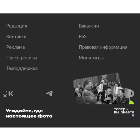
Редакция
Вакансии
Контакты
RSS
Реклама
Правовая информация
Пресс-релизы
Мини-игры
Техподдержка
18
+
Угадайте, где
настоящее фото
© 1999–2026 Все права защищены.
ООО «Лента.Ру»
Лента добра